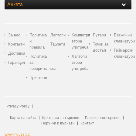
Анкета
За нас
Политика
Лаптопи
Компютри
Рутери
Безжични
и
втора
клавиатури
Контакти
Таблети
Точки за
правила
употреба
достъп
Геймърски
Доставка
Политика
Лаптопи
клавиатури
Гаранция
за
втора
поверителност
употреба
Приятели
Privacy Policy
Карта на сайта
Критерии за търсене
Разширено търсене
Поръчки и върнати
Контакт
www.mouse.bg