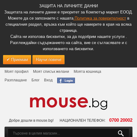
ЗАЩИТА НА ЛИЧНИТЕ ДАННИ
Защитата на личните данни е приоритет за Компютър маркет ЕООД.
Можете да се запознаете с нашата
Политика за поверителност
в
специалния раздел, връзка към който ще намерите в края на всяка
страница.
Сайта ни използва бисквитки, за да подобрим нашите услуги .
Разглеждайки съдържанието на сайта, вие се съгласявате и с
използването на бисквитки.
Приемам
Научи повече
Моят профил
Моят списък желани
Моята кошница
Разплащане
Блог
Вход
0700 20002
Добре дошли в mouse.bg!
НАЦИОНАЛЕН ТЕЛЕФОН: