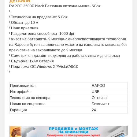
ДЕТАЙЛИ
RAPOO 3500P black Безжична оптична мишка- 5Ghz
\
\ Технология на предаване: 5 Ghz
\ Обхват: до 10 м
\ Нано приемник
\ Разделителна способност: 1000 dpi
\ живот на батерията- 9 месеца-с енергоспестяващата технология
на Rapoo и бутон за включване можете да използвате мишката без
прекъсване на захранването до 9 месеца
\ Симетричен дизайн- подходящ за работа с лява и дясна ръка
\ Съдържа: 1хАА батерия
\ Поддържа ОС:Windows XP/Vista/7/8/10
\
Производител
RAPOO
Интерфейс
USB
Технология на сензора
Оптична
Начин на свързване
Безжичен
Гаранция
24