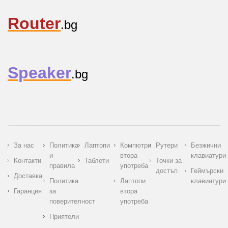
Router
.bg
Speaker
.bg
За нас
Политика
Лаптопи
Компютри
Рутери
Безжични
и
втора
клавиатури
Контакти
Таблети
Точки за
правила
употреба
достъп
Геймърски
Доставка
Политика
Лаптопи
клавиатури
Гаранция
за
втора
поверителност
употреба
Приятели