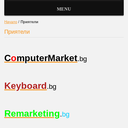
MENU
Начало
/
Приятели
Приятели
C
o
mputerMarket
.bg
Keyboard
.bg
Remarketing
.
bg