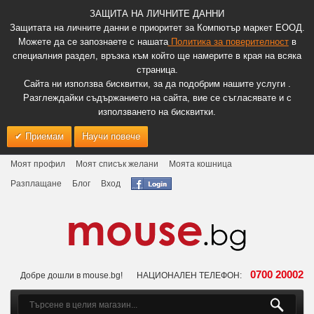
ЗАЩИТА НА ЛИЧНИТЕ ДАННИ
Защитата на личните данни е приоритет за Компютър маркет ЕООД.
Можете да се запознаете с нашата
Политика за поверителност
в
специалния раздел, връзка към който ще намерите в края на всяка
страница.
Сайта ни използва бисквитки, за да подобрим нашите услуги .
Разглеждайки съдържанието на сайта, вие се съгласявате и с
използването на бисквитки.
Приемам
Научи повече
Моят профил
Моят списък желани
Моята кошница
Разплащане
Блог
Вход
0700 20002
Добре дошли в mouse.bg!
НАЦИОНАЛЕН ТЕЛЕФОН: