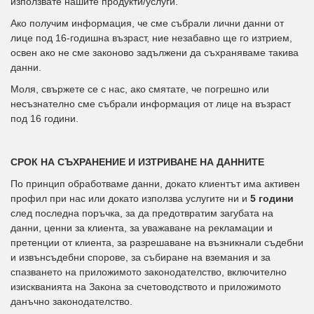
използвате нашите продукти/услуги.
Ако получим информация, че сме събрали лични данни от
лице под 16-годишна възраст, ние незабавно ще го изтрием,
освен ако не сме законово задължени да съхраняваме такива
данни.
Моля, свържете се с нас, ако смятате, че погрешно или
несъзнателно сме събрали информация от лице на възраст
под 16 години.
СРОК НА СЪХРАНЕНИЕ И ИЗТРИВАНЕ НА ДАННИТЕ
По принцип обработваме данни, докато клиентът има активен
профил при нас или докато използва услугите ни и
5 години
след последна поръчка, за да предотвратим загубата на
данни, ценни за клиента, за уважаване на рекламации и
претенции от клиента, за разрешаване на възникнали съдебни
и извънсъдебни спорове, за събиране на вземания и за
спазването на приложимото законодателство, включително
изискванията на Закона за счетоводството и приложимото
данъчно законодателство.