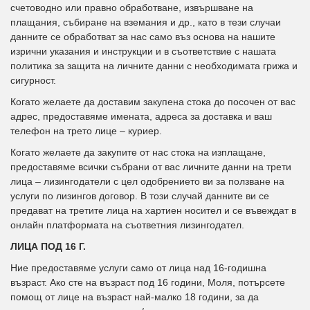
счетоводно или правно обработване, извършване на
плащания, събиране на вземания и др., като в тези случаи
данните се обработват за нас само въз основа на нашите
изрични указания и инструкции и в съответствие с нашата
политика за защита на личните данни с необходимата грижа и
сигурност.
Когато желаете да доставим закупена стока до посочен от вас
адрес, предоставяме имената, адреса за доставка и ваш
телефон на трето лице – куриер.
Когато желаете да закупите от нас стока на изплащане,
предоставяме всички събрани от вас личните данни на трети
лица – лизингодатели с цел одобрението ви за ползване на
услуги по лизингов договор. В този случай данните ви се
предават на третите лица на хартиен носител и се въвеждат в
онлайн платформата на съответния лизингодател.
ЛИЦА ПОД 16 Г.
Ние предоставяме услуги само от лица над 16-годишна
възраст. Ако сте на възраст под 16 години, Моля, потърсете
помощ от лице на възраст най-малко 18 години, за да