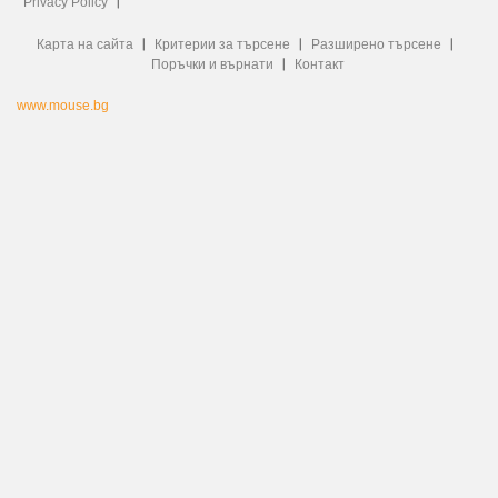
Privacy Policy
Карта на сайта
Критерии за търсене
Разширено търсене
Поръчки и върнати
Контакт
www.mouse.bg