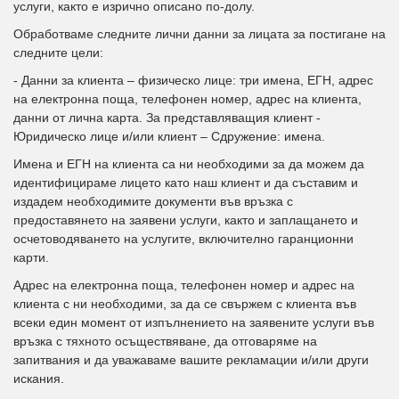
услуги, както е изрично описано по-долу.
Обработваме следните лични данни за лицата за постигане на
следните цели:
- Данни за клиента – физическо лице: три имена, ЕГН, адрес
на електронна поща, телефонен номер, адрес на клиента,
данни от лична карта. За представляващия клиент -
Юридическо лице и/или клиент – Сдружение: имена.
Имена и ЕГН на клиента са ни необходими за да можем да
идентифицираме лицето като наш клиент и да съставим и
издадем необходимите документи във връзка с
предоставянето на заявени услуги, както и заплащането и
осчетоводяването на услугите, включително гаранционни
карти.
Адрес на електронна поща, телефонен номер и адрес на
клиента с ни необходими, за да се свържем с клиента във
всеки един момент от изпълнението на заявените услуги във
връзка с тяхното осъществяване, да отговаряме на
запитвания и да уважаваме вашите рекламации и/или други
искания.