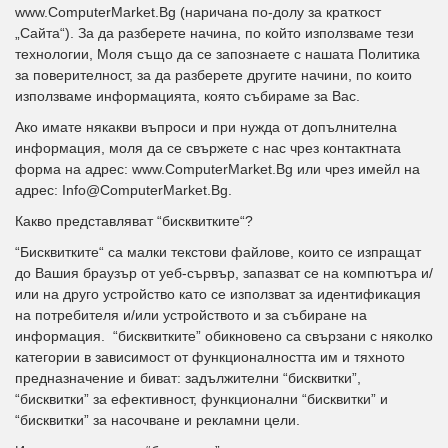
www.ComputerMarket.Bg (наричана по-долу за краткост
„Сайта“). За да разберете начина, по който използваме тези
технологии, Моля също да се запознаете с нашата Политика
за поверителност, за да разберете другите начини, по които
използваме информацията, която събираме за Вас.
Ако имате някакви въпроси и при нужда от допълнителна
информация, моля да се свържете с нас чрез контактната
форма на адрес: www.ComputerMarket.Bg или чрез имейл на
адрес: Info@ComputerMarket.Bg.
Какво представляват “бисквитките“?
“Бисквитките“ са малки текстови файлове, които се изпращат
до Вашия браузър от уеб-сървър, запазват се на компютъра и/
или на друго устройство като се използват за идентификация
на потребителя и/или устройството и за събиране на
информация. “бисквитките” обикновено са свързани с няколко
категории в зависимост от функционалността им и тяхното
предназначение и биват: задължителни “бисквитки”,
“бисквитки” за ефективност, функционални “бисквитки” и
“бисквитки” за насочване и рекламни цели.