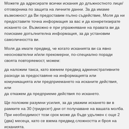
Можете да адресирате всички искания до длъжностното лице/
отговорника по защита на личните данни. За да имаме
възможност да Ви предоставим пълно съдействие, Моля да ни
предоставите точна информация за вас и да конкретизирате
искането си. Възможно е при упражняване на правата ви да
поискаме допълнителна информация, за да установим
самоличността ви.
Моля да имате предвид, че когато исканията ви са явно
неоснователни и/или прекомерни, по-специално поради
своята повторяемост, можем:
да наложим такса, като вземем предвид административните
разходи за предоставяне на информацията или
комуникацията или предприемането на исканите действия,
или
да откажем да предприеме действия по искането.
Ще положим разумни усилия, за да уважим искането ви в
рамките на 30 (тридесет) дни от получаване на вашата молба.
При необходимост този срок може да бъде удължен с още 2
(два) месеца, като се взема предвид сложността и броя на
исканията.