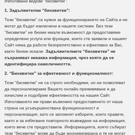
Използвани видове “бисквитки”:
1. Задължителни “бисквитки”:
Тези “бисквитки” са нужни за функционирането на Сайта и не
могат да бъдат изключени в нашите системи. Без тези
“бисквитки” не бихме имали възможност да предоставяме
определени услуги или функции, които сте заявили и нашият
Сайт няма да работи безпрепятствено и ефективно за Вас,
както бихме искали.
Задължителните “бисквитки” не
съхраняват никаква информация, чрез която да се
идентифицира самоличността.
2. “Бисквитки” за ефективност и функционалност:
Тези “бисквитки” не са строго необходими, но ни позволяват
да персонализираме Вашето онлайн преживяване и да
изчислим и подобрим ефективността на нашия Сайт.
Използването им прави възможно предоставянето от наша
страна на усъвършенствана функционалност и
персонализация, като се запомнят изборите, които правите,
както и за избягване повторното въвеждане на информация,
която вече сте предоставили. Информацията, която събират
тези “бисквитки” може да бъде анонимизирана и те не могат