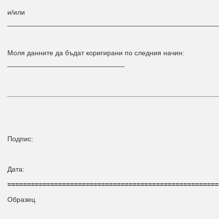
и/или
______________________________________________________
Моля данните да бъдат коригирани по следния начин:
______________________________
______________________________________________________
Подпис:
Дата:
======================================================
Образец