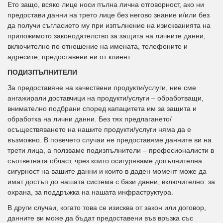
Ето защо, всяко лице носи пълна лична отговорност, ако ни
предостави данни на трето лице без негово знание и/или без
да получи съгласието му при изпълнение на изискванията на
приложимото законодателство за защита на личните данни,
включително по отношение на имената, телефоните и
адресите, предоставени ни от клиент.
ПОДИЗПЪЛНИТЕЛИ
За предоставяне на качествени продукти/услуги, ние сме
ангажирали доставчици на продукти/услуги – обработващи,
внимателно подбрани според капацитета им за защита и
обработка на лични данни. Без тях предлагането/
осъществяването на нашите продукти/услуги няма да е
възможно. В повечето случаи не предоставяме данните ви на
трети лица, а ползваме подизпълнители – професионалисти в
съответната област, чрез които осигуряваме допълнителна
сигурност на вашите данни и които в даден момент може да
имат достъп до нашата система с бази данни, включително: за
охрана, за поддръжка на нашата инфраструктура.
В други случаи, когато това се изисква от закон или договор,
данните ви може да бъдат предоставени във връзка със