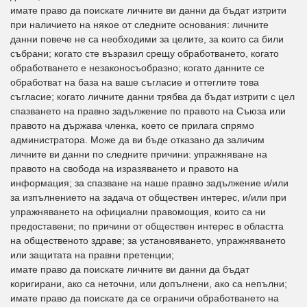
имате право да поискате личните ви данни да бъдат изтрити
при наличието на някое от следните основания: личните
данни повече не са необходими за целите, за които са били
събрани; когато сте възразил срещу обработването, когато
обработването е незаконосъобразно; когато данните се
обработват на база на ваше съгласие и оттеглите това
съгласие; когато личните данни трябва да бъдат изтрити с цел
спазването на правно задължение по правото на Съюза или
правото на държава членка, което се прилага спрямо
администратора. Може да ви бъде отказано да заличим
личните ви данни по следните причини: упражняване на
правото на свобода на изразяването и правото на
информация; за спазване на наше правно задължение и/или
за изпълнението на задача от обществен интерес, и/или при
упражняването на официални правомощия, които са ни
предоставени; по причини от обществен интерес в областта
на общественото здраве; за установяването, упражняването
или защитата на правни претенции;
имате право да поискате личните ви данни да бъдат
коригирани, ако са неточни, или допълнени, ако са непълни;
имате право да поискате да се ограничи обработването на