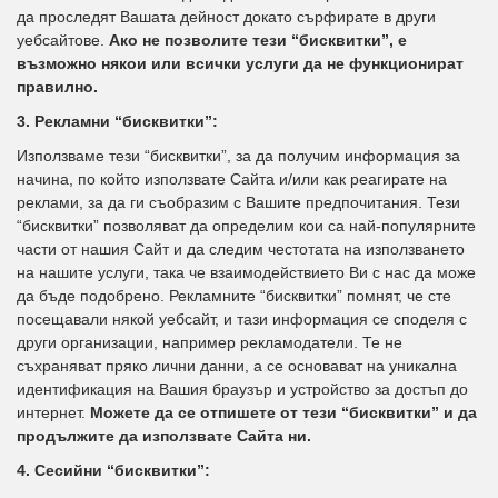
да проследят Вашата дейност докато сърфирате в други
уебсайтове.
Ако не позволите тези “бисквитки”, е
възможно някои или всички услуги да не функционират
правилно.
3. Рекламни “бисквитки”:
Използваме тези “бисквитки”, за да получим информация за
начина, по който използвате Сайта и/или как реагирате на
реклами, за да ги съобразим с Вашите предпочитания. Тези
“бисквитки” позволяват да определим кои са най-популярните
части от нашия Сайт и да следим честотата на използването
на нашите услуги, така че взаимодействието Ви с нас да може
да бъде подобрено. Рекламните “бисквитки” помнят, че сте
посещавали някой уебсайт, и тази информация се споделя с
други организации, например рекламодатели. Те не
съхраняват пряко лични данни, а се основават на уникална
идентификация на Вашия браузър и устройство за достъп до
интернет.
Можете да се отпишете от тези “бисквитки” и да
продължите да използвате Сайта ни.
4. Сесийни “бисквитки”: