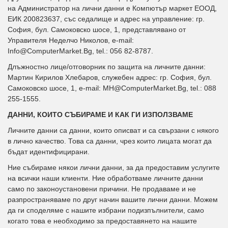
на Администратор на лични данни е Компютър маркет ЕООД,
ЕИК 200823637, със седалище и адрес на управление: гр.
София, бул. Самоковско шосе, 1, представлявано от
Управителя Неделчо Николов, e-mail:
Info@ComputerMarket.Bg, tel.: 056 82-8787.
Длъжностно лице/отговорник по защита на личните данни:
Мартин Кирилов Хлебаров, служебен адрес: гр. София, бул.
Самоковско шосе, 1, e-mail: MH@ComputerMarket.Bg, tel.: 088
255-1555.
ДАННИ, КОИТО СЪБИРАМЕ И КАК ГИ ИЗПОЛЗВАМЕ
Личните данни са данни, които описват и са свързани с някого
в лично качество. Това са данни, чрез които лицата могат да
бъдат идентифицирани.
Ние събираме някои лични данни, за да предоставим услугите
на всички наши клиенти. Ние обработваме личните данни
само по законоустановени причини. Не продаваме и не
разпространяваме по друг начин вашите лични данни. Можем
да ги споделяме с нашите избрани подизпълнители, само
когато това е необходимо за предоставянето на нашите