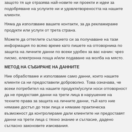
защото тя ще отразява най-новите ни проекти и идеи за
подобряване на услугите ни и удовлетвореността на нашите
клиенти.
Няма да използваме вашите контакти, за да рекламираме
продукти или услуги от трета страна.
Можете да оттеглите съгласието си за получаване на тази
информация по всяко време като пишете на отговорника по
защита на личните данни по всеки удобен за вас начин: чрез
писмо, електронна поща и/или подаване на молба на място.
МЕТОД НА СЪБИРАНЕ НА ДАННИТЕ
Ние обработваме и използваме само данни, които нашите
клиенти са ни предоставили доброволно. Това означава, че
всеки потребител на нашите продукти/услуги носи отговорност
да не предоставя данни на трети лица в нарушение на
техните права за защита на личните данни, тъй като ние
нямаме достъп до тези лица и нямаме практическа
възможност да контролираме дали клиентите ни предоставят
данни на трети лица с тяхно знание и съгласие, дадено
съгласно законовите изисквания.