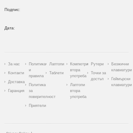
Подпис:
Дата:
За нас
Политика
Лаптопи
Компютри
Рутери
Безжични
и
втора
клавиатури
Контакти
Таблети
Точки за
правила
употреба
достъп
Геймърски
Доставка
Политика
Лаптопи
клавиатури
Гаранция
за
втора
поверителност
употреба
Приятели