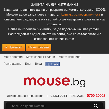
ЗАЩИТА НА ЛИЧНИТЕ ДАННИ
Защитата на личните данни е приоритет за Компютър маркет ЕООД.
Можете да се запознаете с нашата
Политика за поверителност
в
специалния раздел, връзка към който ще намерите в края на всяка
страница.
Сайта ни използва бисквитки, за да подобрим нашите услуги .
Разглеждайки съдържанието на сайта, вие се съгласявате и с
използването на бисквитки.
Приемам
Научи повече
Моят профил
Моят списък желани
Моята кошница
Разплащане
Блог
Вход
0700 20002
Добре дошли в mouse.bg!
НАЦИОНАЛЕН ТЕЛЕФОН: