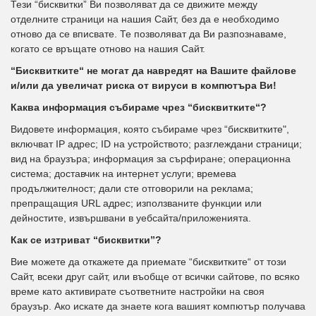
Тези “бисквитки” Ви позволяват да се движите между
отделните страници на нашия Сайт, без да е необходимо
отново да се вписвате. Те позволяват да Ви разпознаваме,
когато се връщате отново на нашия Сайт.
“Бисквитките“ не могат да навредят на Вашите файлове
и/или да увеличат риска от вируси в компютъра Ви!
Каква информация събираме чрез “бисквитките“?
Видовете информация, която събираме чрез “бисквитките",
включват IP адрес; ID на устройството; разглеждани страници;
вид на браузъра; информация за сърфиране; операционна
система; доставчик на интернет услуги; времева
продължителност; дали сте отговорили на реклама;
препращащия URL адрес; използваните функции или
дейностите, извършвани в уебсайта/приложенията.
Как се изтриват “бисквитки”?
Вие можете да откажете да приемате “бисквитките“ от този
Сайт, всеки друг сайт, или въобще от всички сайтове, по всяко
време като активирате съответните настройки на своя
браузър. Ако искате да знаете кога вашият компютър получава