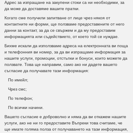
Адрес за изпращане на закупени стоки са ни необходими, за
да може да доставяме вашите пратки.
Когато сме получили запитване от лице чрез някоя от
контактните ни форми, ще ползваме предоставените от него
данни за контакт, за да се свържем и да му предоставим
информацията или съдействието, от което той се нуждае.
Бихме искали да използваме адреса на електронната ви поща
и телефонния ви номер, за да ви изпращаме информация за
нашите услуги, промоции, отстъпки и бонуси, които можете да
ползвате. Това ще направим, само ако ни дадете вашето
съгласие да получавате тази информация:
 По имейл;
 Чрез смс;
 По телефон;
 По всички начини.
Вашето съгласие е доброволно и няма да ви откажем нашите
услуги, ако не ни го предоставите Въпреки това считаме, че
ще имате голяма полза от получаването на тази информация,