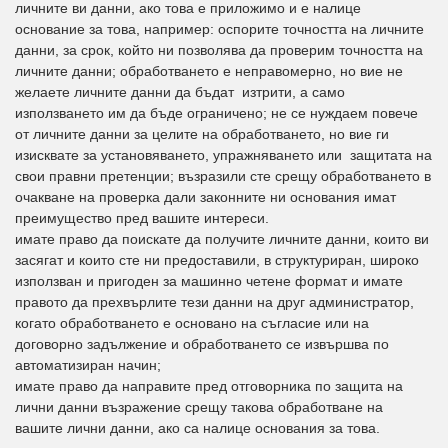
личните ви данни, ако това е приложимо и е налице
основание за това, например: оспорите точността на личните
данни, за срок, който ни позволява да проверим точността на
личните данни; обработването е неправомерно, но вие не
желаете личните данни да бъдат изтрити, а само
използването им да бъде ограничено; не се нуждаем повече
от личните данни за целите на обработването, но вие ги
изисквате за установяването, упражняването или защитата на
свои правни претенции; възразили сте срещу обработването в
очакване на проверка дали законните ни основания имат
преимущество пред вашите интереси.
имате право да поискате да получите личните данни, които ви
засягат и които сте ни предоставили, в структуриран, широко
използван и пригоден за машинно четене формат и имате
правото да прехвърлите тези данни на друг администратор,
когато обработването е основано на съгласие или на
договорно задължение и обработването се извършва по
автоматизиран начин;
имате право да направите пред отговорника по защита на
лични данни възражение срещу такова обработване на
вашите лични данни, ако са налице основания за това.