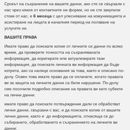
Срокът на съхранение на вашите данни, ако сте се свързали с
нас чрез някоя от контактните ни форми, но не сте закупили
стоки от нас, е
6 месеца
с цел улесняване на комуникацията и
асистиране на лицата в началния период на ползване на
услугите ни.
ВАШИТЕ ПРАВА
Имате право да поискате копие от личните си данни по всяко
време, да проверите точността на съхраняваната
информация, да коригирате или актуализирате тази
информация, да поискате личната ви информация да бъде
изтрита, ако са налице основания за това, както е описано по-
долу. Освен това имате право да се оплачете, когато правата
ви за защита на личните данни са били нарушени. По-долу
сме посочили подробно описание на правата ви като субекти
на лични данни:
имате право да поискате потвърждение дали се обработват
лични данни, свързани с вас, и да поискате копие от вашите
лични данни, както и до информацията, отнасяща се до
събирането, обработването и съхранението на личните ви
данни;