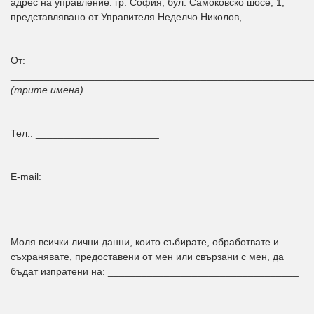
адрес на управление: гр. София, бул. Самоковско шосе, 1,
представлявано от Управителя Неделчо Николов,
От:
______________________________________________________
(трите имена)
Тел.: ______________________
E-mail: _____________________
Моля всички лични данни, които събирате, обработвате и
съхранявате, предоставени от мен или свързани с мен, да
бъдат изпратени на: __________________________________