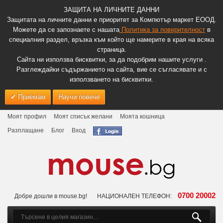
ЗАЩИТА НА ЛИЧНИТЕ ДАННИ
Защитата на личните данни е приоритет за Компютър маркет ЕООД.
Можете да се запознаете с нашата
Политика за поверителност
в
специалния раздел, връзка към който ще намерите в края на всяка
страница.
Сайта ни използва бисквитки, за да подобрим нашите услуги .
Разглеждайки съдържанието на сайта, вие се съгласявате и с
използването на бисквитки.
Приемам
Научи повече
Моят профил
Моят списък желани
Моята кошница
Разплащане
Блог
Вход
0700 20002
Добре дошли в mouse.bg!
НАЦИОНАЛЕН ТЕЛЕФОН: