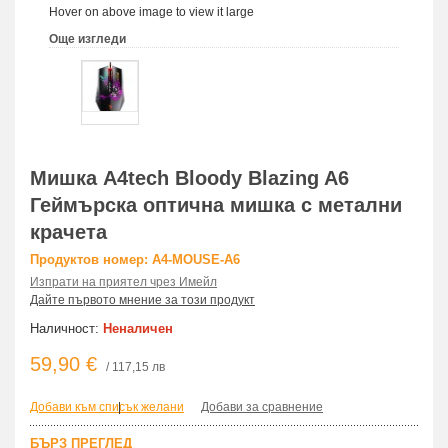
Hover on above image to view it large
Още изгледи
Мишка A4tech Bloody Blazing A6
Геймърска оптична мишка с метални
крачета
Продуктов номер: A4-MOUSE-A6
Изпрати на приятел чрез Имейл
Дайте първото мнение за този продукт
Наличност:
Неналичен
59,90 €
/ 117,15 лв
Добави към списък желани
|
Добави за сравнение
БЪРЗ ПРЕГЛЕД