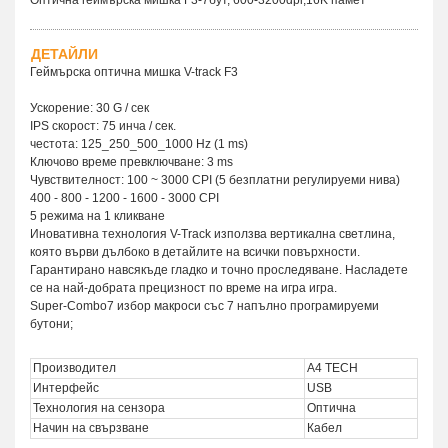
ДЕТАЙЛИ
Геймърска оптична мишка V-track F3
Ускорение: 30 G / сек
IPS скорост: 75 инча / сек.
честота: 125_250_500_1000 Hz (1 ms)
Ключово време превключване: 3 ms
Чувствителност: 100 ~ 3000 CPI (5 безплатни регулируеми нива)
400 - 800 - 1200 - 1600 - 3000 CPI
5 режима на 1 кликване
Иновативна технология V-Track използва вертикална светлина,
която върви дълбоко в детайлите на всички повърхности.
Гарантирано навсякъде гладко и точно проследяване. Насладете
се на най-добрата прецизност по време на игра игра.
Super-Combo7 избор макроси със 7 напълно програмируеми
бутони;
Производител
A4 TECH
Интерфейс
USB
Технология на сензора
Оптична
Начин на свързване
Кабел