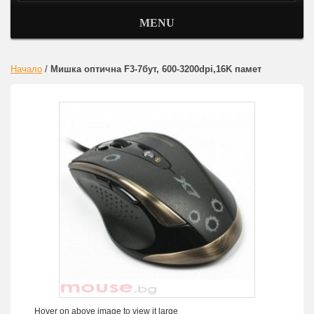
MENU
Начало
/
Mишка oптична F3-7бут, 600-3200dpi,16K памет
Hover on above image to view it large