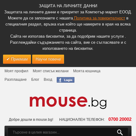
ЗАЩИТА НА ЛИЧНИТЕ ДАННИ
Защитата на личните данни е приоритет за Компютър маркет ЕООД.
Можете да се запознаете с нашата
Политика за поверителност
в
специалния раздел, връзка към който ще намерите в края на всяка
страница.
Сайта ни използва бисквитки, за да подобрим нашите услуги .
Разглеждайки съдържанието на сайта, вие се съгласявате и с
използването на бисквитки.
Приемам
Научи повече
Моят профил
Моят списък желани
Моята кошница
Разплащане
Блог
Вход
0700 20002
Добре дошли в mouse.bg!
НАЦИОНАЛЕН ТЕЛЕФОН: