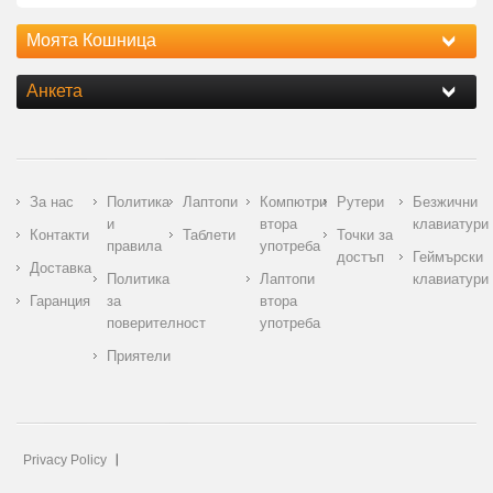
Моята Кошница
Анкета
За нас
Политика
Лаптопи
Компютри
Рутери
Безжични
и
втора
клавиатури
Контакти
Таблети
Точки за
правила
употреба
достъп
Геймърски
Доставка
Политика
Лаптопи
клавиатури
Гаранция
за
втора
поверителност
употреба
Приятели
Privacy Policy