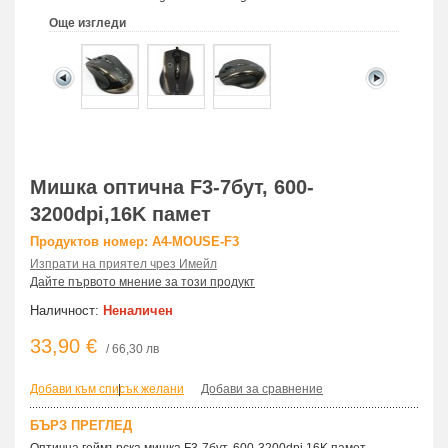
Още изгледи
Mишка oптична F3-7бут, 600-
3200dpi,16K памет
Продуктов номер: A4-MOUSE-F3
Изпрати на приятел чрез Имейл
Дайте първото мнение за този продукт
Наличност:
Неналичен
33,90 €
/ 66,30 лв
Добави към списък желани
|
Добави за сравнение
БЪРЗ ПРЕГЛЕД
Оптична геймърска мишка F3-7бут, 600-3200dpi,16K памет