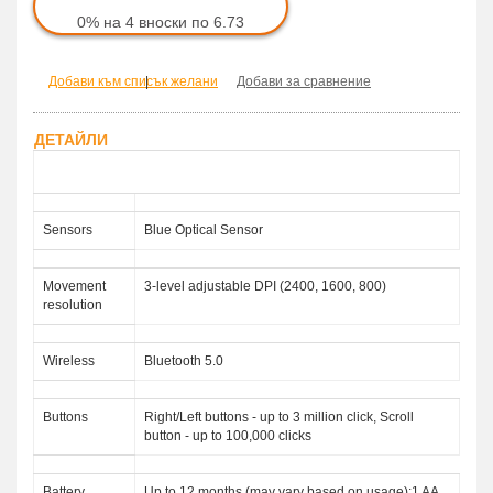
0% на 4 вноски по 6.73
Добави към списък желани
|
Добави за сравнение
ДЕТАЙЛИ
Description GY50X88832
Sensors
Blue Optical Sensor
Movement
3-level adjustable DPI (2400, 1600, 800)
resolution
Wireless
Bluetooth 5.0
Buttons
Right/Left buttons - up to 3 million click, Scroll
button - up to 100,000 clicks
Battery
Up to 12 months (may vary based on usage);1 AA