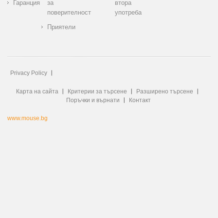
Гаранция
за
втора
поверителност
употреба
Приятели
Privacy Policy
Карта на сайта
Критерии за търсене
Разширено търсене
Поръчки и върнати
Контакт
www.mouse.bg