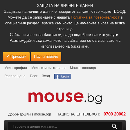
ЗАЩИТА НА ЛИЧНИТЕ ДАННИ
Защитата на личните данни е приоритет за Компютър маркет ЕООД.
Можете да се запознаете с нашата
Политика за поверителност
в
специалния раздел, връзка към който ще намерите в края на всяка
страница.
Сайта ни използва бисквитки, за да подобрим нашите услуги .
Разглеждайки съдържанието на сайта, вие се съгласявате и с
използването на бисквитки.
Приемам
Научи повече
Моят профил
Моят списък желани
Моята кошница
Разплащане
Блог
Вход
0700 20002
Добре дошли в mouse.bg!
НАЦИОНАЛЕН ТЕЛЕФОН: