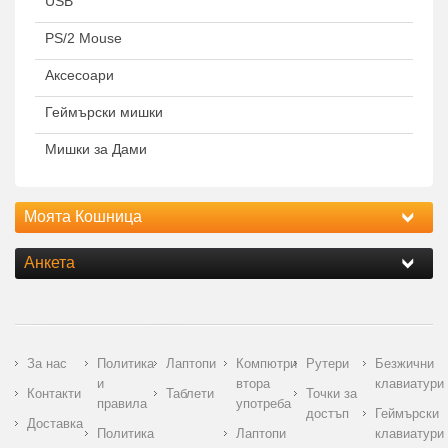
USB
PS/2 Mouse
Аксесоари
Геймърски мишки
Мишки за Дами
Моята Кошница
Анкета
За нас
Политика
Лаптопи
Компютри
Рутери
Безжични
и
втора
клавиатури
Контакти
Таблети
Точки за
правила
употреба
достъп
Геймърски
Доставка
Политика
Лаптопи
клавиатури