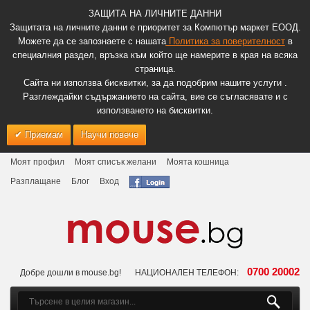
ЗАЩИТА НА ЛИЧНИТЕ ДАННИ
Защитата на личните данни е приоритет за Компютър маркет ЕООД.
Можете да се запознаете с нашата
Политика за поверителност
в
специалния раздел, връзка към който ще намерите в края на всяка
страница.
Сайта ни използва бисквитки, за да подобрим нашите услуги .
Разглеждайки съдържанието на сайта, вие се съгласявате и с
използването на бисквитки.
Приемам
Научи повече
Моят профил
Моят списък желани
Моята кошница
Разплащане
Блог
Вход
0700 20002
Добре дошли в mouse.bg!
НАЦИОНАЛЕН ТЕЛЕФОН: