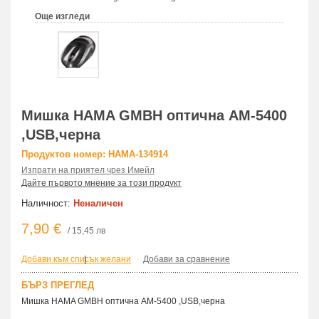
Още изгледи
Мишка HAMA GMBH оптична AM-5400
,USB,черна
Продуктов номер: HAMA-134914
Изпрати на приятел чрез Имейл
Дайте първото мнение за този продукт
Наличност:
Неналичен
7,90 €
/ 15,45 лв
Добави към списък желани
|
Добави за сравнение
БЪРЗ ПРЕГЛЕД
Мишка HAMA GMBH оптична AM-5400 ,USB,черна