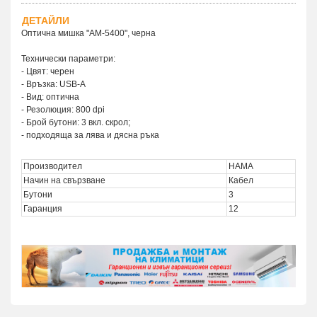
ДЕТАЙЛИ
Оптична мишка "АМ-5400", черна
Технически параметри:
- Цвят: черен
- Връзка: USB-А
- Вид: оптична
- Резолюция: 800 dpi
- Брой бутони: 3 вкл. скрол;
- подходяща за лява и дясна ръка
Производител
HAMA
Начин на свързване
Кабел
Бутони
3
Гаранция
12