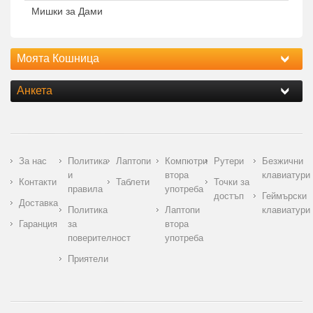
Мишки за Дами
Моята Кошница
Анкета
За нас
Политика
Лаптопи
Компютри
Рутери
Безжични
и
втора
клавиатури
Контакти
Таблети
Точки за
правила
употреба
достъп
Геймърски
Доставка
Политика
Лаптопи
клавиатури
Гаранция
за
втора
поверителност
употреба
Приятели