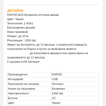
ДЕТАЙЛИ
RAPOO M10 Безжична оптична мишка
Цвят: Черен
Технология: 2.4Ghz
Ергономичен дизайн
Нано приемник
Обхват: до 10 м
Рeзолюция : 1000 dpi
Живот на батерията: до 12 месеца- с енергоспестяващата
технология на Rapoo и бутон за включване можете
да използвате мишката без прекъсване на
захранването до 12 месеца.
Съдържа:1хАА батерия
Производител
RAPOO
Интерфейс
USB
Технология на сензора
Оптичен
Начин на свързване
Безжичен
Чувствителност
1000 dpi
Бутони
2/1
Цвят
Черен