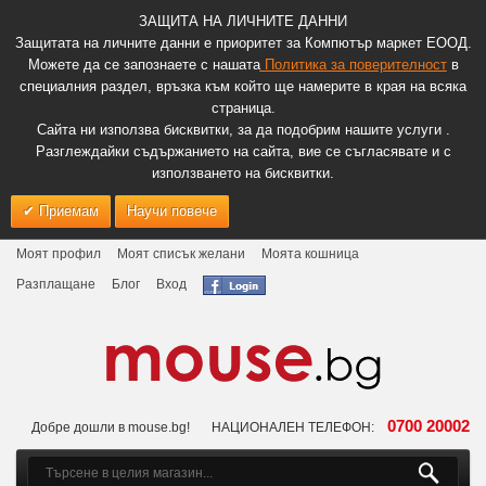
ЗАЩИТА НА ЛИЧНИТЕ ДАННИ
Защитата на личните данни е приоритет за Компютър маркет ЕООД.
Можете да се запознаете с нашата
Политика за поверителност
в
специалния раздел, връзка към който ще намерите в края на всяка
страница.
Сайта ни използва бисквитки, за да подобрим нашите услуги .
Разглеждайки съдържанието на сайта, вие се съгласявате и с
използването на бисквитки.
Приемам
Научи повече
Моят профил
Моят списък желани
Моята кошница
Разплащане
Блог
Вход
0700 20002
Добре дошли в mouse.bg!
НАЦИОНАЛЕН ТЕЛЕФОН: