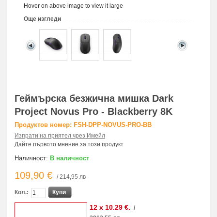
Hover on above image to view it large
Още изгледи
Геймърска безжична мишка Dark
Project Novus Pro - Blackberry 8K
Продуктов номер: FSH-DPP-NOVUS-PRO-BB
Изпрати на приятел чрез Имейл
Дайте първото мнение за този продукт
Наличност:
В наличност
109,90 €
/ 214,95 лв
Кол.:
Купи
12 x 10.29 €.
/