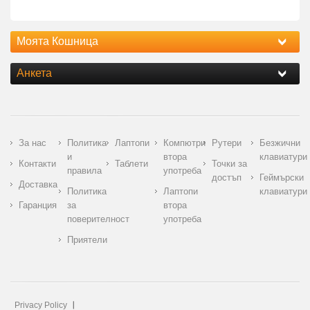
Моята Кошница
Анкета
За нас
Политика
Лаптопи
Компютри
Рутери
Безжични
и
втора
клавиатури
Контакти
Таблети
Точки за
правила
употреба
достъп
Геймърски
Доставка
Политика
Лаптопи
клавиатури
Гаранция
за
втора
поверителност
употреба
Приятели
Privacy Policy