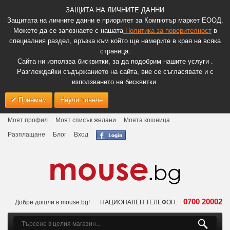
ЗАЩИТА НА ЛИЧНИТЕ ДАННИ
Защитата на личните данни е приоритет за Компютър маркет ЕООД.
Можете да се запознаете с нашата
Политика за поверителност
в
специалния раздел, връзка към който ще намерите в края на всяка
страница.
Сайта ни използва бисквитки, за да подобрим нашите услуги .
Разглеждайки съдържанието на сайта, вие се съгласявате и с
използването на бисквитки.
Приемам
Научи повече
Моят профил
Моят списък желани
Моята кошница
Разплащане
Блог
Вход
0700 20002
Добре дошли в mouse.bg!
НАЦИОНАЛЕН ТЕЛЕФОН: