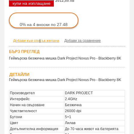
2012,55 лв
купи на изплащане
0% на 4 вноски по 27.48
Добави към списък желани
|
Добави за сравнение
БЪРЗ ПРЕГЛЕД
Геймърска безжична мишка Dark Project Novus Pro - Blackberry 8K
ДЕТАЙЛИ
Геймърска безжична мишка Dark Project Novus Pro - Blackberry 8K
Производител
DARK PROJECT
Интерфейс
2.4GHz
Начин на свързване
Безжична
Чувствителност
26000 dpi
Бутони
5+1
Цвят
Лилав
Допълнителна информация
До 70 часа живот на батерията