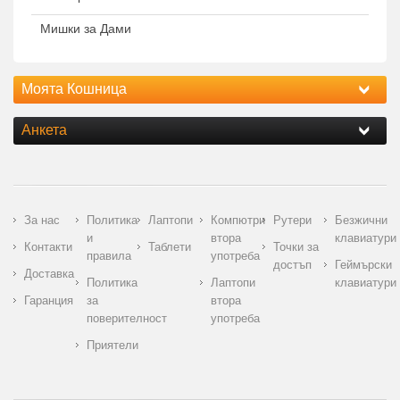
Мишки за Дами
Моята Кошница
Анкета
За нас
Политика
Лаптопи
Компютри
Рутери
Безжични
и
втора
клавиатури
Контакти
Таблети
Точки за
правила
употреба
достъп
Геймърски
Доставка
Политика
Лаптопи
клавиатури
Гаранция
за
втора
поверителност
употреба
Приятели