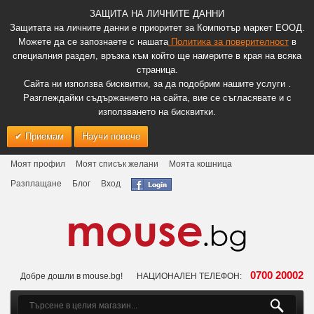
ЗАЩИТА НА ЛИЧНИТЕ ДАННИ
Защитата на личните данни е приоритет за Компютър маркет ЕООД.
Можете да се запознаете с нашата
Политика за поверителност
в
специалния раздел, връзка към който ще намерите в края на всяка
страница.
Сайта ни използва бисквитки, за да подобрим нашите услуги .
Разглеждайки съдържанието на сайта, вие се съгласявате и с
използването на бисквитки.
Приемам
Научи повече
Моят профил
Моят списък желани
Моята кошница
Разплащане
Блог
Вход
0700 20002
Добре дошли в mouse.bg!
НАЦИОНАЛЕН ТЕЛЕФОН: