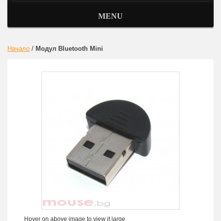
MENU
Начало
/
Модул Bluetooth Mini
Hover on above image to view it large