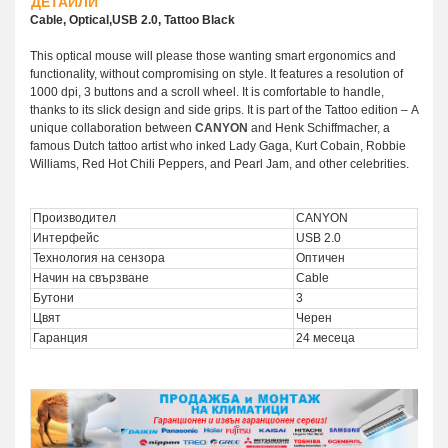
ДЕТАЙЛИ
Cable, Optical,USB 2.0, Tattoo Black
This optical mouse will please those wanting smart ergonomics and
functionality, without compromising on style. It features a resolution of
1000 dpi, 3 buttons and a scroll wheel. It is comfortable to handle,
thanks to its slick design and side grips. It is part of the Tattoo edition
–
A
unique collaboration between
CANYON
and Henk Schiffmacher, a
famous Dutch tattoo artist who inked Lady Gaga, Kurt Cobain, Robbie
Williams, Red Hot Chili Peppers, and Pearl Jam, and other celebrities.
Производител
CANYON
Интерфейс
USB 2.0
Технология на сензора
Оптичен
Начин на свързване
Cable
Бутони
3
Цвят
Черен
Гаранция
24 месеца