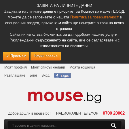
ЗАЩИТА НА ЛИЧНИТЕ ДАННИ
Защитата на личните данни е приоритет за Компютър маркет ЕООД.
Можете да се запознаете с нашата
Политика за поверителност
в
специалния раздел, връзка към който ще намерите в края на всяка
страница.
Сайта ни използва бисквитки, за да подобрим нашите услуги .
Разглеждайки съдържанието на сайта, вие се съгласявате и с
използването на бисквитки.
Приемам
Научи повече
Моят профил
Моят списък желани
Моята кошница
Разплащане
Блог
Вход
0700 20002
Добре дошли в mouse.bg!
НАЦИОНАЛЕН ТЕЛЕФОН: