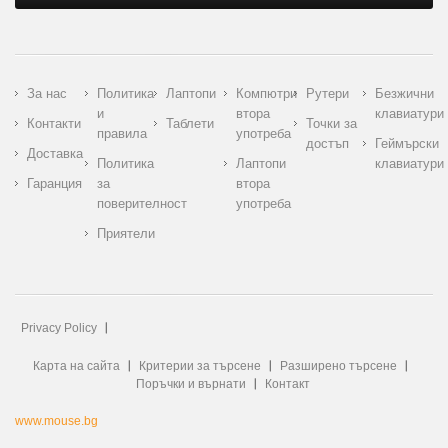
За нас
Политика
Лаптопи
Компютри
Рутери
Безжични
и
втора
клавиатури
Контакти
Таблети
Точки за
правила
употреба
достъп
Геймърски
Доставка
Политика
Лаптопи
клавиатури
Гаранция
за
втора
поверителност
употреба
Приятели
Privacy Policy
Карта на сайта
Критерии за търсене
Разширено търсене
Поръчки и върнати
Контакт
www.mouse.bg