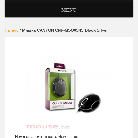
MENU
Начало
/
Мишка CANYON CNR-MSO05NS Black/Silver
Hover on above image to view it large