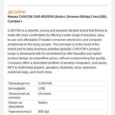
ДЕТАЙЛИ
Мишка CANYON CNR-MSO05N (Кабел, Оптичен 800dpi,3 btn,USB),
Сребрист
CANYON is a cheerful, young and dynamic lifestyle brand that thrives to
make life more comfortable by offering a wide range of practical, easy-
to-use and affordable IT-related consumer electronics and computer
peripherals to the many people. This principle is at the heart of the
brand and its daily business activities globally. CANYON’s product
range is developed with its commitment to offer beautiful and stylish
product design at competitive prices, without compromising the quality.
Company offers a diversified portfolio of desktop computers, chat packs,
MP3 & multimedia players, speakers, headsets, mice, webcams,
notebook bags, and much more.
Производител
CANYON
Интерфейс
USB
Технология на
Оптичен
сензора
Начин на
Кабел
свързване
Чувствителност
800 dpi