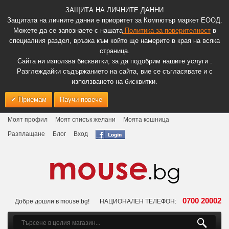
ЗАЩИТА НА ЛИЧНИТЕ ДАННИ
Защитата на личните данни е приоритет за Компютър маркет ЕООД.
Можете да се запознаете с нашата
Политика за поверителност
в
специалния раздел, връзка към който ще намерите в края на всяка
страница.
Сайта ни използва бисквитки, за да подобрим нашите услуги .
Разглеждайки съдържанието на сайта, вие се съгласявате и с
използването на бисквитки.
Приемам
Научи повече
Моят профил
Моят списък желани
Моята кошница
Разплащане
Блог
Вход
0700 20002
Добре дошли в mouse.bg!
НАЦИОНАЛЕН ТЕЛЕФОН: