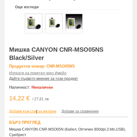
Още изгледи
Мишка CANYON CNR-MSO05NS
Black/Silver
Продуктов номер: CNR-MSO05NS
Изпрати на приятел чрез Имейл
Дайте първото мнение за този продукт
Наличност:
Неналичен
14,22 €
/ 27,81 лв
Добави към списък желани
|
Добави за сравнение
БЪРЗ ПРЕГЛЕД
Мишка CANYON CNR-MSO05N (Кабел, Оптичен 800dpi,3 btn,USB),
Сребрист