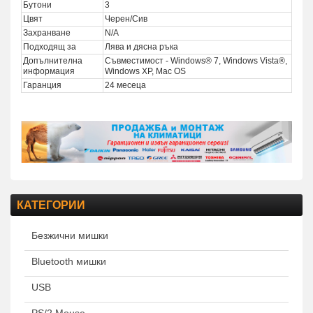
Бутони
3
Цвят
Черен/Сив
Захранване
N/A
Подходящ за
Лява и дясна ръка
Допълнителна
Съвместимост - Windows® 7, Windows Vista®,
информация
Windows XP, Mac OS
Гаранция
24 месеца
КАТЕГОРИИ
Безжични мишки
Bluetooth мишки
USB
PS/2 Mouse