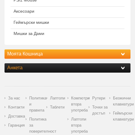
Аксесоари
Геймърски мишки
Мишки за Дами
Моята Кошница
Анкета
За нас
Политика
Лаптопи
Компютри
Рутери
Безжични
и
втора
клавиатури
Контакти
Таблети
Точки за
правила
употреба
достъп
Геймърски
Доставка
Политика
Лаптопи
клавиатури
Гаранция
за
втора
поверителност
употреба