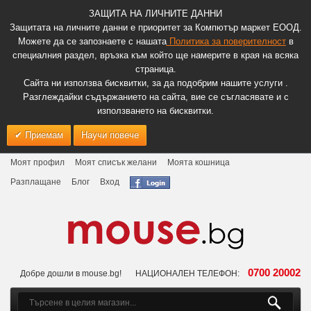
ЗАЩИТА НА ЛИЧНИТЕ ДАННИ
Защитата на личните данни е приоритет за Компютър маркет ЕООД.
Можете да се запознаете с нашата
Политика за поверителност
в
специалния раздел, връзка към който ще намерите в края на всяка
страница.
Сайта ни използва бисквитки, за да подобрим нашите услуги .
Разглеждайки съдържанието на сайта, вие се съгласявате и с
използването на бисквитки.
Приемам
Научи повече
Моят профил
Моят списък желани
Моята кошница
Разплащане
Блог
Вход
0700 20002
Добре дошли в mouse.bg!
НАЦИОНАЛЕН ТЕЛЕФОН: