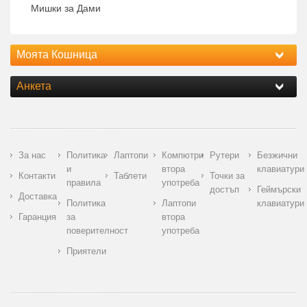
Мишки за Дами
Моята Кошница
Анкета
За нас
Политика
Лаптопи
Компютри
Рутери
Безжични
и
втора
клавиатури
Контакти
Таблети
Точки за
правила
употреба
достъп
Геймърски
Доставка
Политика
Лаптопи
клавиатури
Гаранция
за
втора
поверителност
употреба
Приятели