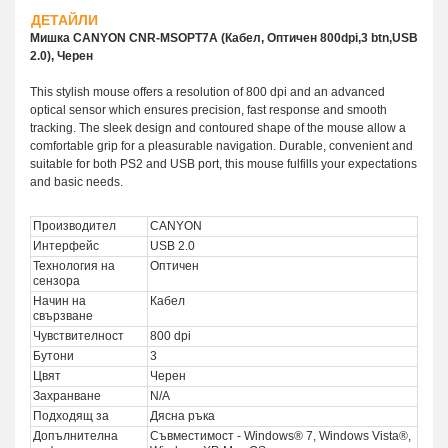
ДЕТАЙЛИ
Мишка CANYON CNR-MSOPT7A (Кабел, Оптичен 800dpi,3 btn,USB
2.0), Черен
This stylish mouse offers a resolution of 800 dpi and an advanced
optical sensor which ensures precision, fast response and smooth
tracking. The sleek design and contoured shape of the mouse allow a
comfortable grip for a pleasurable navigation. Durable, convenient and
suitable for both PS2 and USB port, this mouse fulfills your expectations
and basic needs.
Производител
CANYON
Интерфейс
USB 2.0
Технология на
Оптичен
сензора
Начин на
Кабел
свързване
Чувствителност
800 dpi
Бутони
3
Цвят
Черен
Захранване
N/A
Подходящ за
Дясна ръка
Допълнителна
Съвместимост - Windows® 7, Windows Vista®,