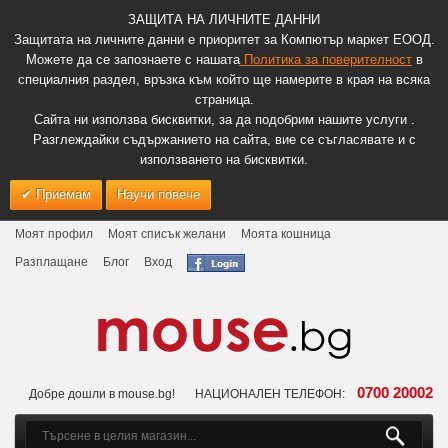
ЗАЩИТА НА ЛИЧНИТЕ ДАННИ
Защитата на личните данни е приоритет за Компютър маркет ЕООД.
Можете да се запознаете с нашата
Политика за поверителност
в
специалния раздел, връзка към който ще намерите в края на всяка
страница.
Сайта ни използва бисквитки, за да подобрим нашите услуги .
Разглеждайки съдържанието на сайта, вие се съгласявате и с
използването на бисквитки.
Приемам
Научи повече
Моят профил
Моят списък желани
Моята кошница
Разплащане
Блог
Вход
0700 20002
Добре дошли в mouse.bg!
НАЦИОНАЛЕН ТЕЛЕФОН: