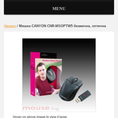
MENU
Начало
/
Мишка CANYON CNR-MSOPTW5 безжична, оптична
Hover on above image to view it large