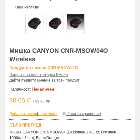
Още изгледи
Мишка CANYON CNR-MSOW04O
Wireless
Продуктов номер: CNR-MSOW04O
Изпрати на приятел чрез Имейл
Дайте първото мнение за този продукт
Наличност:
Неналичен
30,65 €
/ 59,95 лв
Добави към списък желани
|
Добави за сравнение
БЪРЗ ПРЕГЛЕД
Мишка CANYON CNR-MSOW04 (Безжичен 2.4GHz, Оптичен
1000dpi,3 btn), Black/Orange