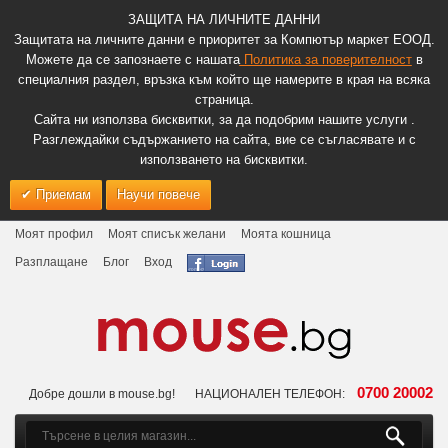
ЗАЩИТА НА ЛИЧНИТЕ ДАННИ
Защитата на личните данни е приоритет за Компютър маркет ЕООД.
Можете да се запознаете с нашата
Политика за поверителност
в
специалния раздел, връзка към който ще намерите в края на всяка
страница.
Сайта ни използва бисквитки, за да подобрим нашите услуги .
Разглеждайки съдържанието на сайта, вие се съгласявате и с
използването на бисквитки.
Приемам
Научи повече
Моят профил
Моят списък желани
Моята кошница
Разплащане
Блог
Вход
0700 20002
Добре дошли в mouse.bg!
НАЦИОНАЛЕН ТЕЛЕФОН: