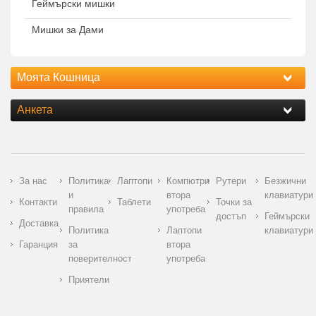
Геймърски мишки
Мишки за Дами
Моята Кошница
Анкета
За нас
Политика
Лаптопи
Компютри
Рутери
Безжични
и
втора
клавиатури
Контакти
Таблети
Точки за
правила
употреба
достъп
Геймърски
Доставка
Политика
Лаптопи
клавиатури
Гаранция
за
втора
поверителност
употреба
Приятели