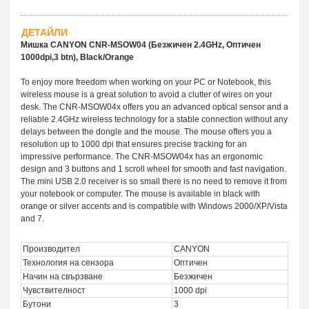
ДЕТАЙЛИ
Мишка CANYON CNR-MSOW04 (Безжичен 2.4GHz, Оптичен
1000dpi,3 btn), Black/Orange
To enjoy more freedom when working on your PC or Notebook, this
wireless mouse is a great solution to avoid a clutter of wires on your
desk. The CNR-MSOW04x offers you an advanced optical sensor and a
reliable 2.4GHz wireless technology for a stable connection without any
delays between the dongle and the mouse. The mouse offers you a
resolution up to 1000 dpi that ensures precise tracking for an
impressive performance. The CNR-MSOW04x has an ergonomic
design and 3 buttons and 1 scroll wheel for smooth and fast navigation.
The mini USB 2.0 receiver is so small there is no need to remove it from
your notebook or computer. The mouse is available in black with
orange or silver accents and is compatible with Windows 2000/XP/Vista
and 7.
Производител
CANYON
Технология на сензора
Оптичен
Начин на свързване
Безжичен
Чувствителност
1000 dpi
Бутони
3