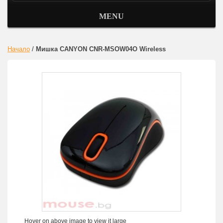
MENU
Начало
/
Мишка CANYON CNR-MSOW04O Wireless
Hover on above image to view it large