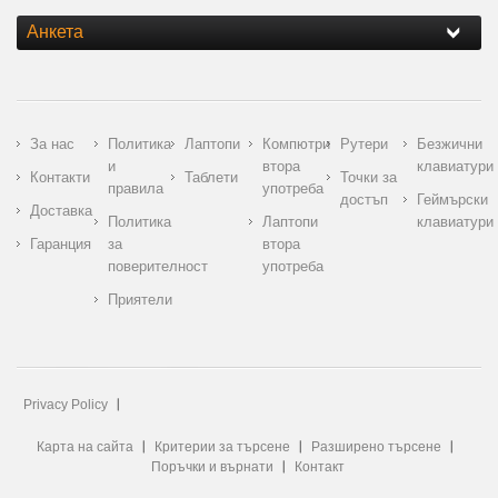
Анкета
За нас
Политика
Лаптопи
Компютри
Рутери
Безжични
и
втора
клавиатури
Контакти
Таблети
Точки за
правила
употреба
достъп
Геймърски
Доставка
Политика
Лаптопи
клавиатури
Гаранция
за
втора
поверителност
употреба
Приятели
Privacy Policy
Карта на сайта
Критерии за търсене
Разширено търсене
Поръчки и върнати
Контакт