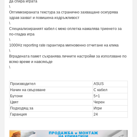
да спира играта
\
Оптимизираната текстура за странично захващане осигурява
здрав захват и повишена издръжливост
\
Специализираният кабел с меко оплетка намалява триенето за
по-гладка игра
\
1000Hz reporting rate гарантира мигновенно отчитане на клика
\
Вградената памет съхранява личните настройки за използване по
всяко време и навсякъде
\
Производител
ASUS
Начин на свързване
С кабел
Бутони
5+1
Цвят
Черен
Подходящ за
Игри
Гаранция
24