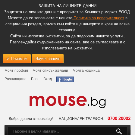
ЗАЩИТА НА ЛИЧНИТЕ ДАННИ
Защитата на личните данни е приоритет за Компютър маркет ЕООД.
Можете да се запознаете с нашата
Политика за поверителност
в
специалния раздел, връзка към който ще намерите в края на всяка
страница.
Сайта ни използва бисквитки, за да подобрим нашите услуги .
Разглеждайки съдържанието на сайта, вие се съгласявате и с
използването на бисквитки.
Приемам
Научи повече
Моят профил
Моят списък желани
Моята кошница
Разплащане
Блог
Вход
0700 20002
Добре дошли в mouse.bg!
НАЦИОНАЛЕН ТЕЛЕФОН: