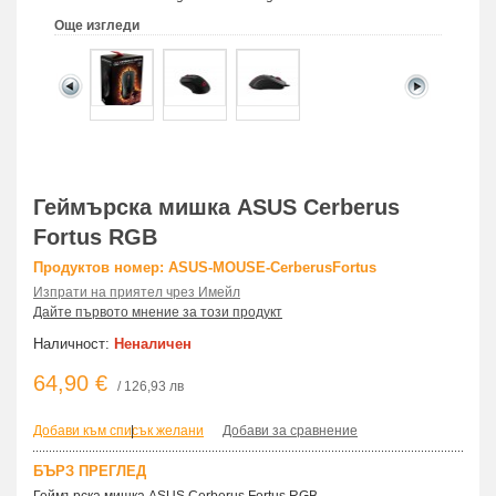
Още изгледи
Геймърска мишка ASUS Cerberus
Fortus RGB
Продуктов номер: ASUS-MOUSE-CerberusFortus
Изпрати на приятел чрез Имейл
Дайте първото мнение за този продукт
Наличност:
Неналичен
64,90 €
/ 126,93 лв
Добави към списък желани
|
Добави за сравнение
БЪРЗ ПРЕГЛЕД
Геймърска мишка ASUS Cerberus Fortus RGB