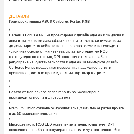
ДЕТАЙЛИ
Геймърска мишка ASUS Cerberus Fortus RGB
\
Cerberus Fortus е мишка проектирана с дизайн удобен и за дясна и
лява ръка, която ви дава ефективността, от която се нуждаете за
да доминирате на бойното поле - по всяко време и навсякъде. С
устойчива основа от магнезиева сплав, многоцветно RGB
светодиодно осветление, DPI превключвател за незабавно
регулиране на чувствителността и удобен за геймърите дизайн,
Cerberus Fortus предоставя невероятна надеждност, стил и
прецизност, което го прави идеалния партньор в игрите.
\
\
Базата от магнезиева сплав гарантира балансирана
производителност и дълготрайност.
\
Premium Omron суичове осигуряват ясна, тактилна обратна връзка
и до 50-милионни кликвания
\
Многоцветното RGB LED осветление и превключвателят DPI
позволяват незабавно регулиране на стил и чувствителност, без