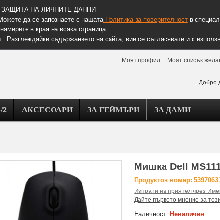
ЗАЩИТА НА ЛИЧНИТЕ ДАННИ
Можете да се запознаете с нашата
Политика за поверителност
в специалн
намерите в края на всяка страница.
 . Разглеждайки съдържанието на сайта, вие се съгласявате и с използв
Моят профил
Моят списък жела
Добре 
/2
АКСЕСОАРИ
ЗА ГЕЙМЪРИ
ЗА ДАМИ
Мишка Dell MS111
Продуктов номер: 5397063
Изпрати на приятел чрез Име
Дайте първото мнение за тоз
Наличност:
Неналичен