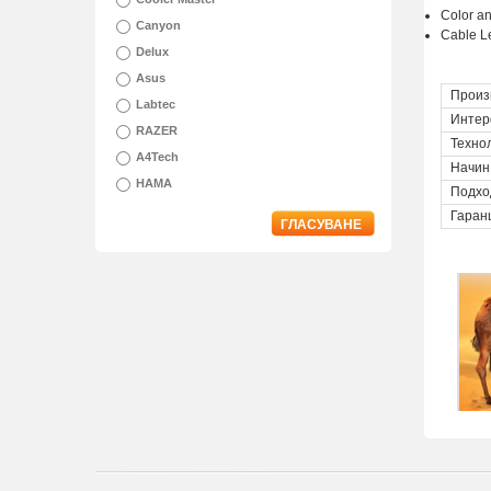
Color an
Canyon
Cable 
Delux
Asus
Произ
Labtec
Интер
RAZER
Техно
A4Tech
Начин
HAMA
Подхо
Гаран
ГЛАСУВАНЕ