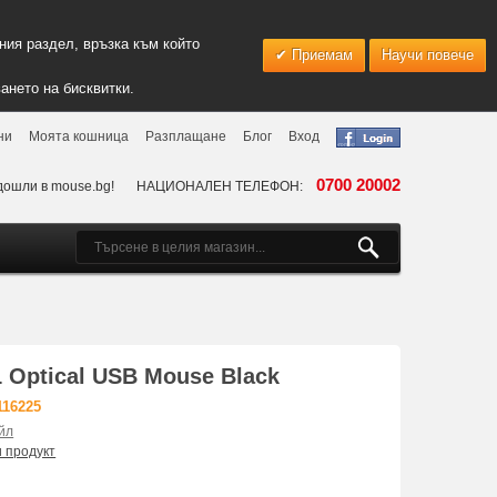
ия раздел, връзка към който
Приемам
Научи повече
ането на бисквитки.
ни
Моята кошница
Разплащане
Блог
Вход
0700 20002
дошли в mouse.bg!
НАЦИОНАЛЕН ТЕЛЕФОН:
 Optical USB Mouse Black
116225
йл
и продукт