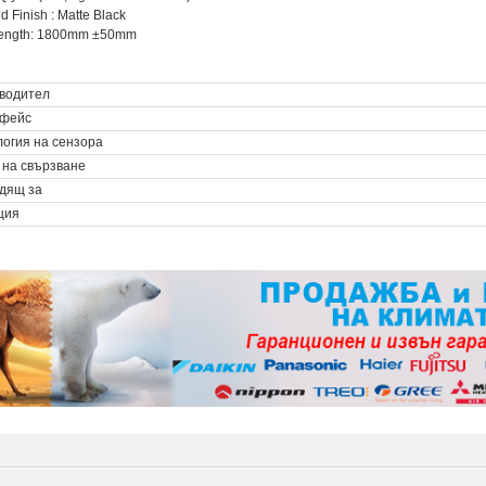
d Finish : Matte Black
Length: 1800mm ±50mm
водител
фейс
логия на сензора
 на свързване
дящ за
ция