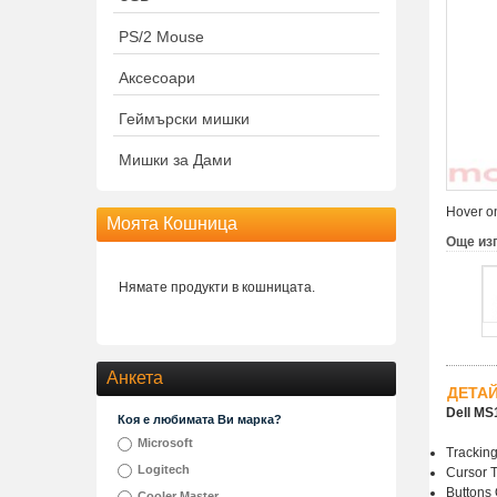
PS/2 Mouse
Аксесоари
Геймърски мишки
Мишки за Дами
Hover on
Моята Кошница
Още из
Нямате продукти в кошницата.
Анкета
ДЕТА
Dell MS
Коя е любимата Ви марка?
Microsoft
Tracking
Logitech
Cursor T
Buttons Q
Cooler Master