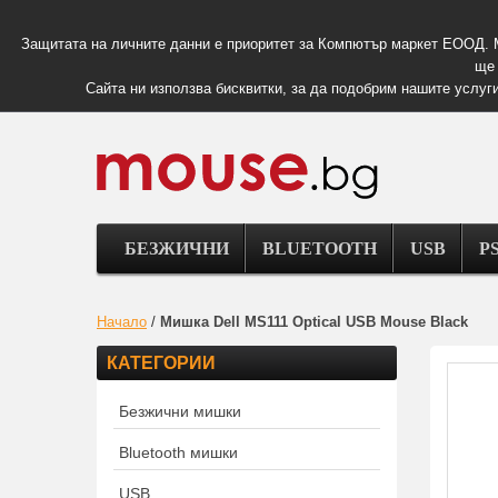
Защитата на личните данни е приоритет за Компютър маркет ЕООД. 
ще 
Сайта ни използва бисквитки, за да подобрим нашите услуги
БЕЗЖИЧНИ
BLUETOOTH
USB
PS
Начало
/
Мишка Dell MS111 Optical USB Mouse Black
КАТЕГОРИИ
Безжични мишки
Bluetooth мишки
USB