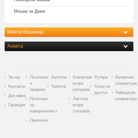
Мишки за Дами
Моята Кошница
Анкета
За нас
Политика
Лаптопи
Компютри
Рутери
Безжични
и
втора
клавиатури
Контакти
Таблети
Точки за
правила
употреба
достъп
Геймърски
Доставка
Политика
Лаптопи
клавиатури
Гаранция
за
втора
поверителност
употреба
Приятели