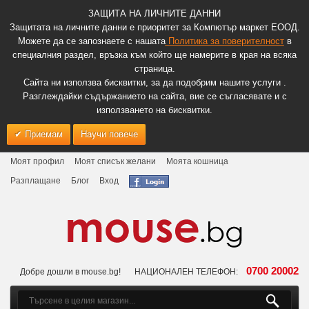
ЗАЩИТА НА ЛИЧНИТЕ ДАННИ
Защитата на личните данни е приоритет за Компютър маркет ЕООД.
Можете да се запознаете с нашата
Политика за поверителност
в
специалния раздел, връзка към който ще намерите в края на всяка
страница.
Сайта ни използва бисквитки, за да подобрим нашите услуги .
Разглеждайки съдържанието на сайта, вие се съгласявате и с
използването на бисквитки.
Приемам
Научи повече
Моят профил
Моят списък желани
Моята кошница
Разплащане
Блог
Вход
0700 20002
Добре дошли в mouse.bg!
НАЦИОНАЛЕН ТЕЛЕФОН: