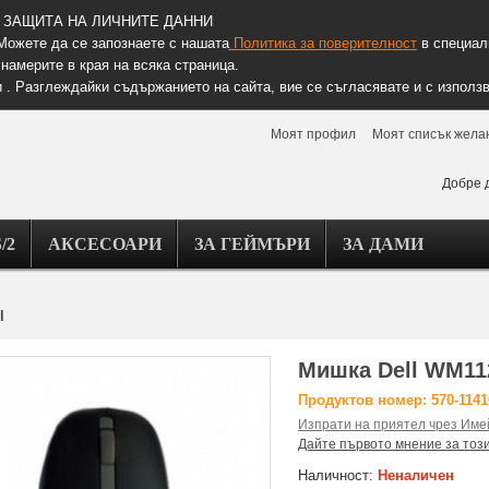
ЗАЩИТА НА ЛИЧНИТЕ ДАННИ
Можете да се запознаете с нашата
Политика за поверителност
в специалн
намерите в края на всяка страница.
 . Разглеждайки съдържанието на сайта, вие се съгласявате и с използв
Моят профил
Моят списък жела
Добре 
/2
АКСЕСОАРИ
ЗА ГЕЙМЪРИ
ЗА ДАМИ
l
Мишка Dell WM112
Продуктов номер: 570-1141
Изпрати на приятел чрез Име
Дайте първото мнение за тоз
Наличност:
Неналичен