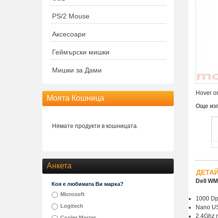
PS/2 Mouse
Аксесоари
Геймърски мишки
Мишки за Дами
Hover on
Моята Кошница
Още из
Нямате продукти в кошницата.
Анкета
ДЕТА
Dell WM
Коя е любимата Ви марка?
Microsoft
1000 Dpi
Logitech
Nano US
2.4Ghz r
Cooler Master