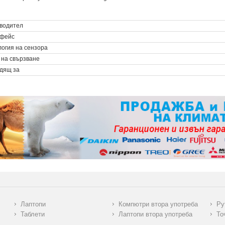
водител
фейс
логия на сензора
 на свързване
дящ за
Лаптопи
Компютри втора употреба
Ру
Таблети
Лаптопи втора употреба
То