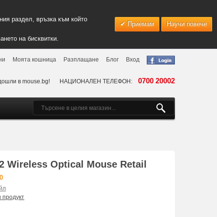
ия раздел, връзка към който
Приемам
Научи повече
ането на бисквитки.
ни
Моята кошница
Разплащане
Блог
Вход
0700 20002
дошли в mouse.bg!
НАЦИОНАЛЕН ТЕЛЕФОН:
 Wireless Optical Mouse Retail
0
йл
и продукт