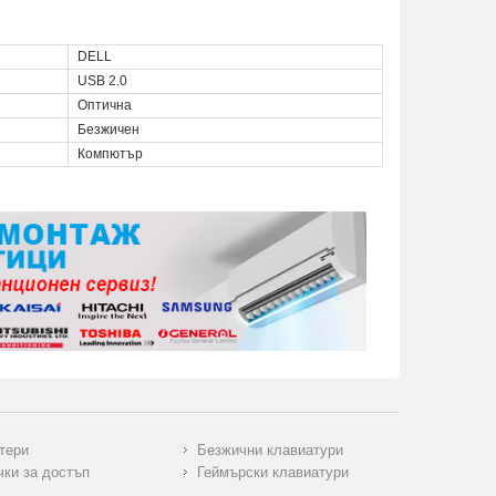
DELL
USB 2.0
Оптична
Безжичен
Компютър
тери
Безжични клавиатури
чки за достъп
Геймърски клавиатури