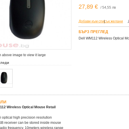
27,89 €
/ 54,55 лв
Добави към списък желани
|
БЪРЗ ПРЕГЛЕД
Dell WM112 Wireless Optical Mo
 above image to view it large
гледи
ЙЛИ
112 Wireless Optical Mouse Retail
 optical high precision resolution
B receiver can be stored inside mouse
adio frequency. 10meters wireless range