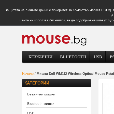
Защитата на личните данни е приоритет за Компютър маркет ЕООД. 
ще 
Сайта ни използва бисквитки, за да подобрим нашите услуги
БЕЗЖИЧНИ
BLUETOOTH
USB
PS
Начало
/
Мишка Dell WM112 Wireless Optical Mouse Retai
КАТЕГОРИИ
Безжични мишки
Bluetooth мишки
USB