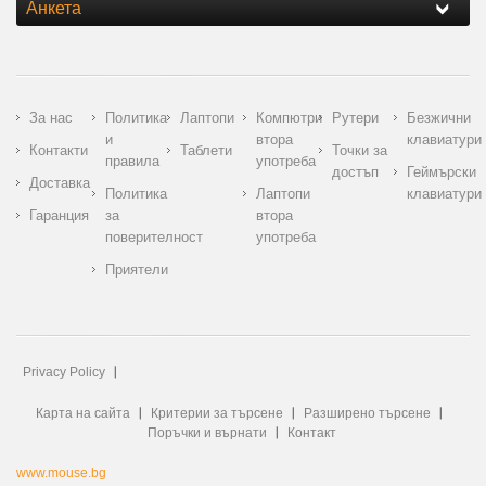
Анкета
За нас
Политика
Лаптопи
Компютри
Рутери
Безжични
и
втора
клавиатури
Контакти
Таблети
Точки за
правила
употреба
достъп
Геймърски
Доставка
Политика
Лаптопи
клавиатури
Гаранция
за
втора
поверителност
употреба
Приятели
Privacy Policy
Карта на сайта
Критерии за търсене
Разширено търсене
Поръчки и върнати
Контакт
www.mouse.bg