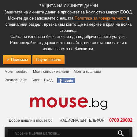
ЗАЩИТА НА ЛИЧНИТЕ ДАННИ
Защитата на личните данни е приоритет за Компютър маркет ЕООД.
Можете да се запознаете с нашата
Политика за поверителност
в
специалния раздел, връзка към който ще намерите в края на всяка
страница.
Сайта ни използва бисквитки, за да подобрим нашите услуги .
Разглеждайки съдържанието на сайта, вие се съгласявате и с
използването на бисквитки.
Приемам
Научи повече
Моят профил
Моят списък желани
Моята кошница
Разплащане
Блог
Вход
0700 20002
Добре дошли в mouse.bg!
НАЦИОНАЛЕН ТЕЛЕФОН: