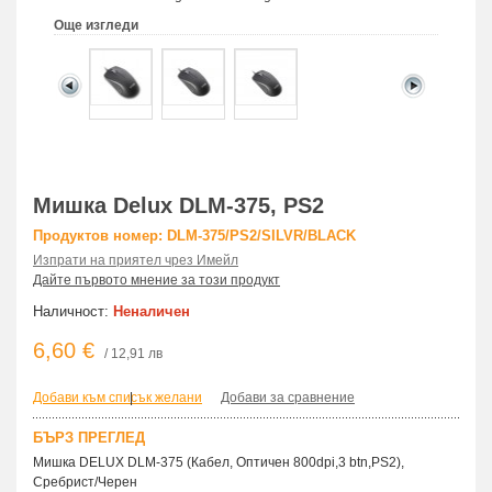
Още изгледи
Мишка Delux DLM-375, PS2
Продуктов номер: DLM-375/PS2/SILVR/BLACK
Изпрати на приятел чрез Имейл
Дайте първото мнение за този продукт
Наличност:
Неналичен
6,60 €
/ 12,91 лв
Добави към списък желани
|
Добави за сравнение
БЪРЗ ПРЕГЛЕД
Мишка DELUX DLM-375 (Кабел, Оптичен 800dpi,3 btn,PS2),
Сребрист/Черен