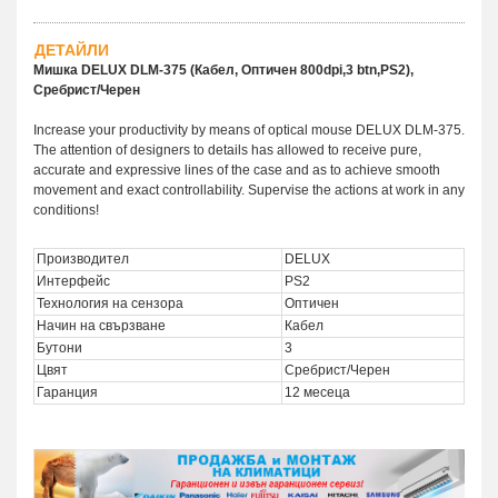
ДЕТАЙЛИ
Мишка DELUX DLM-375 (Кабел, Оптичен 800dpi,3 btn,PS2),
Сребрист/Черен
Increase your productivity by means of optical mouse DELUX DLM-375.
The attention of designers to details has allowed to receive pure,
accurate and expressive lines of the case and as to achieve smooth
movement and exact controllability. Supervise the actions at work in any
conditions!
Производител
DELUX
Интерфейс
PS2
Технология на сензора
Оптичен
Начин на свързване
Кабел
Бутони
3
Цвят
Сребрист/Черен
Гаранция
12 месеца