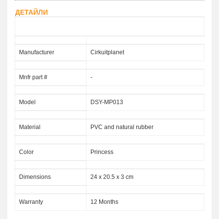
ДЕТАЙЛИ
Description DSY MP013
Manufacturer
Cirkuitplanet
Mnfr part #
-
Model
DSY-MP013
Material
PVC and natural rubber
Color
Princess
Dimensions
24 x 20.5 x 3 cm
Warranty
12 Months