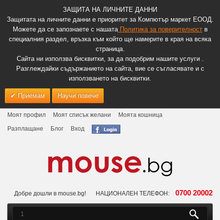
ЗАЩИТА НА ЛИЧНИТЕ ДАННИ
Защитата на личните данни е приоритет за Компютър маркет ЕООД.
Можете да се запознаете с нашата
Политика за поверителност
в
специалния раздел, връзка към който ще намерите в края на всяка
страница.
Сайта ни използва бисквитки, за да подобрим нашите услуги .
Разглеждайки съдържанието на сайта, вие се съгласявате и с
използването на бисквитки.
Приемам
Научи повече
Моят профил
Моят списък желани
Моята кошница
Разплащане
Блог
Вход
0700 20002
Добре дошли в mouse.bg!
НАЦИОНАЛЕН ТЕЛЕФОН: