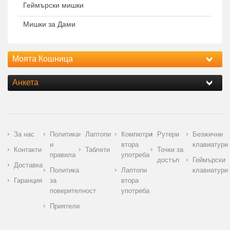
Геймърски мишки
Мишки за Дами
Моята Кошница
Анкета
За нас
Политика
Лаптопи
Компютри
Рутери
Безжични
и
втора
клавиатури
Контакти
Таблети
Точки за
правила
употреба
достъп
Геймърски
Доставка
Политика
Лаптопи
клавиатури
Гаранция
за
втора
поверителност
употреба
Приятели