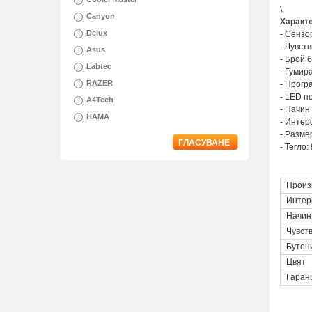
\
Canyon
Характ
Delux
- Сензо
- Чувст
Asus
- Брой б
Labtec
- Гумир
RAZER
- Прогр
- LED п
A4Tech
- Начин
HAMA
- Интер
- Размер
ГЛАСУВАНЕ
- Тегло:
Произ
Интер
Начин
Чувст
Бутон
Цвят
Гаран