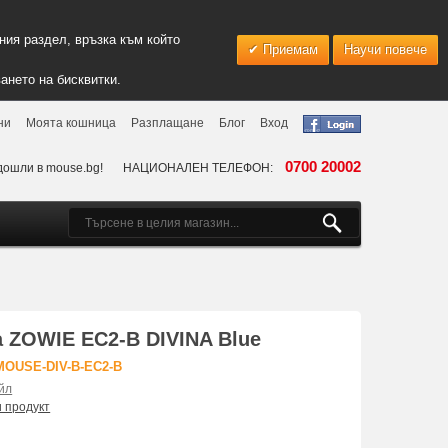
ия раздел, връзка към който
Приемам
Научи повече
ането на бисквитки.
ни
Моята кошница
Разплащане
Блог
Вход
0700 20002
дошли в mouse.bg!
НАЦИОНАЛЕН ТЕЛЕФОН:
 ZOWIE EC2-B DIVINA Blue
MOUSE-DIV-B-EC2-B
йл
и продукт