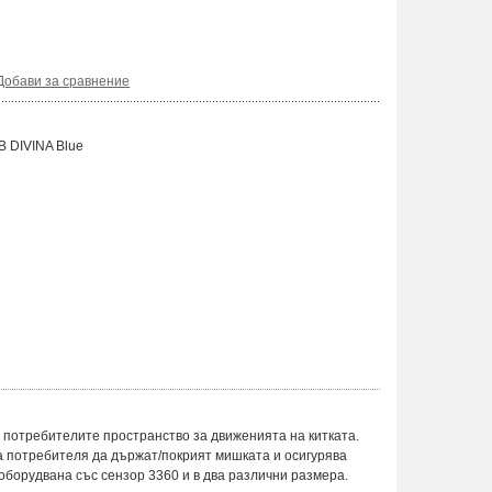
Добави за сравнение
 DIVINA Blue
 потребителите пространство за движенията на китката.
а потребителя да държат/покрият мишката и осигурява
 оборудвана със сензор 3360 и в два различни размера.