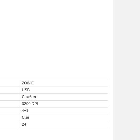
ZOWIE
USB
С кабел
3200 DPI
4+1
Син
24