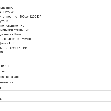
еристики:
р - Оптичен
вителност - от 400 до 3200 DPI
утони - 5
ано покритие - Не
амируеми бутони - Да
одсветка - Няма
 на свързване - Жично
фейс - USB
и: 120 x 64 x 40 мм
 90 гр.
водител
фейс
 на свързване
вителност
и
ция