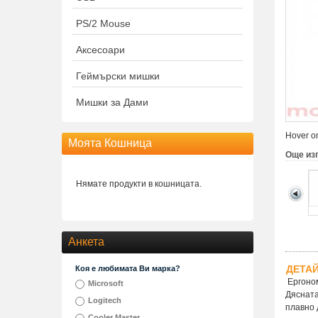
PS/2 Mouse
Аксесоари
Геймърски мишки
Мишки за Дами
Hover on
Моята Кошница
Още из
Нямате продукти в кошницата.
Анкета
ДЕТА
Коя е любимата Ви марка?
Ергоном
Microsoft
Дясната
Logitech
плавно 
Cooler Master