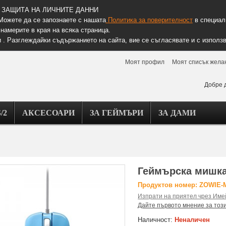
ЗАЩИТА НА ЛИЧНИТЕ ДАННИ
Можете да се запознаете с нашата
Политика за поверителност
в специалн
намерите в края на всяка страница.
 . Разглеждайки съдържанието на сайта, вие се съгласявате и с използв
Моят профил
Моят списък жела
Добре 
/2
АКСЕСОАРИ
ЗА ГЕЙМЪРИ
ЗА ДАМИ
Геймърска мишка
Продуктов номер: ZOWIE-
Изпрати на приятел чрез Име
Дайте първото мнение за тоз
Наличност:
Неналичен