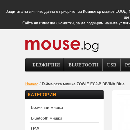
Защитата на личните данни е приоритет за Компютър маркет ЕООД. 
ще 
Сайта ни използва бисквитки, за да подобрим нашите услуги
БЕЗЖИЧНИ
BLUETOOTH
USB
PS
Начало
/
Геймърска мишка ZOWIE EC2-B DIVINA Blue
КАТЕГОРИИ
Безжични мишки
Bluetooth мишки
USB