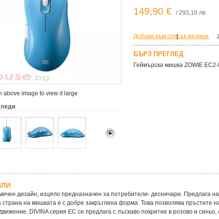
149,90 €
/ 293,18 лв
Добави към списък желани
|
БЪРЗ ПРЕГЛЕД
Геймърска мишка ZOWIE EC2-B
 above image to view it large
гледи
ЙЛИ
ичен дизайн, изцяло предназначен за потребители- десничари. Предлага на
 страна на мишката е с добре закръглена форма. Това позволява пръстите н
движение. DIVINA серия EC се предлага с лъскаво покритие в розово и синьо,