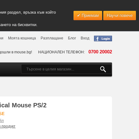
ия раздел, връзка към който
Приемам
Научи повече
ането на бисквитки.
ни
Моята кошница
Разплащане
Блог
Вход
0700 20002
дошли в mouse.bg!
НАЦИОНАЛЕН ТЕЛЕФОН:
ical Mouse PS/2
SE
йл
и продукт