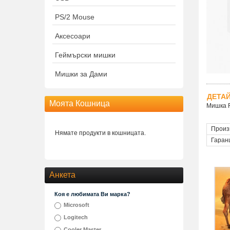
PS/2 Mouse
Аксесоари
Геймърски мишки
Мишки за Дами
ДЕТА
Моята Кошница
Мишка F
Произ
Нямате продукти в кошницата.
Гаран
Анкета
Коя е любимата Ви марка?
Microsoft
Logitech
Cooler Master