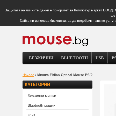
Защитата на личните данни е приоритет за Компютър маркет ЕООД. 
ще 
Сайта ни използва бисквитки, за да подобрим нашите услуги
БЕЗЖИЧНИ
BLUETOOTH
USB
PS
Начало
/
Мишка Fidian Optical Mouse PS/2
КАТЕГОРИИ
Безжични мишки
Bluetooth мишки
USB