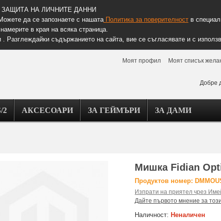
ЗАЩИТА НА ЛИЧНИТЕ ДАННИ
Можете да се запознаете с нашата
Политика за поверителност
в специалн
намерите в края на всяка страница.
 . Разглеждайки съдържанието на сайта, вие се съгласявате и с използв
Моят профил
Моят списък жела
Добре 
/2
АКСЕСОАРИ
ЗА ГЕЙМЪРИ
ЗА ДАМИ
Мишка Fidian Opt
Продуктов номер: DMMOU
Изпрати на приятел чрез Име
Дайте първото мнение за тоз
Наличност:
Неналичен