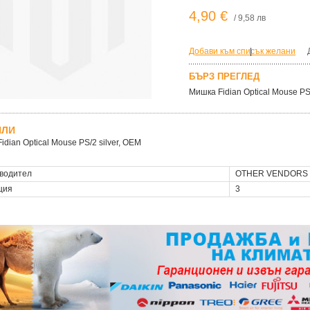
4,90 €
/ 9,58 лв
Добави към списък желани
|
БЪРЗ ПРЕГЛЕД
Мишка Fidian Optical Mouse PS/
ЙЛИ
idian Optical Mouse PS/2 silver, OEM
водител
OTHER VENDORS
ция
3