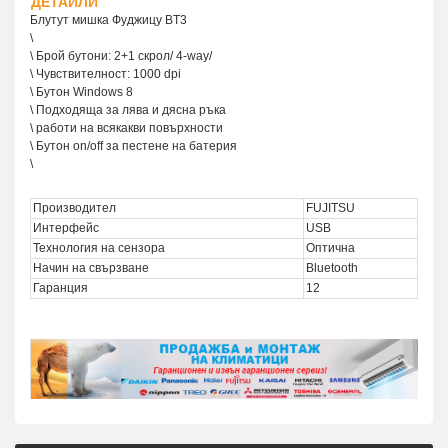
ДЕТАЙЛИ
Блутут мишка Фуджицу BT3
\
\ Брой бутони: 2+1 скрол/ 4-way/
\ Чувствителност: 1000 dpi
\ Бутон Windows 8
\ Подходяща за лява и дясна ръка
\ работи на всякакви повърхности
\ Бутон on/off за пестене на батерия
\
Производител
FUJITSU
Интерфейс
USB
Технология на сензора
Оптична
Начин на свързване
Bluetooth
Гаранция
12