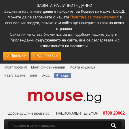
ЗАЩИТА НА ЛИЧНИТЕ ДАННИ
Защитата на личните данни е приоритет за Компютър маркет ЕООД.
Можете да се запознаете с нашата
Политика за поверителност
в
специалния раздел, връзка към който ще намерите в края на всяка
страница.
Сайта ни използва бисквитки, за да подобрим нашите услуги .
Разглеждайки съдържанието на сайта, вие се съгласявате и с
използването на бисквитки.
Приемам
Научи повече
Моят профил
Моят списък желани
Моята кошница
Разплащане
Блог
Вход
0700 20002
Добре дошли в mouse.bg!
НАЦИОНАЛЕН ТЕЛЕФОН: