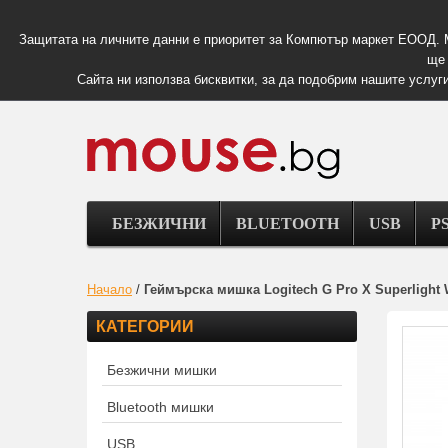
Защитата на личните данни е приоритет за Компютър маркет ЕООД. 
ще 
Сайта ни използва бисквитки, за да подобрим нашите услуги
БЕЗЖИЧНИ
BLUETOOTH
USB
PS
Начало
/
Геймърска мишка Logitech G Pro X Superlight 
КАТЕГОРИИ
Безжични мишки
Bluetooth мишки
USB