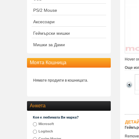
PS/2 Mouse
Аксесоари
Геймърски мишки
Мишки за Дами
Hover on
Моята Кошница
Още из
Нямате продукти в кошницата.
Анкета
Коя е любимата Ви марка?
ДЕТА
Microsoft
Геймърс
Logitech
Remove a
Cooler Master