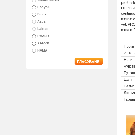
professi
Canyon
OPPOSITI
continue
Delux
mouse wh
Asus
yet, PR
Labtec
mouse. T
RAZER
A4Tech
Произ
HAMA
Интер
Начин
ГЛАСУВАНЕ
Чувст
Бутон
Цвят
Разме
Допъл
Гаран