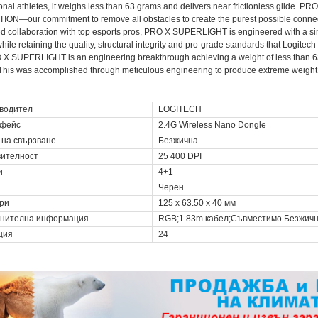
onal athletes, it weighs less than 63 grams and delivers near frictionless glide
ON—our commitment to remove all obstacles to create the purest possible connect
d collaboration with top esports pros, PRO X SUPERLIGHT is engineered with a si
ile retaining the quality, structural integrity and pro-grade standards that Logitech
O X SUPERLIGHT is an engineering breakthrough achieving a weight of less than 
his was accomplished through meticulous engineering to produce extreme weight 
водител
LOGITECH
фейс
2.4G Wireless Nano Dongle
 на свързване
Безжична
вителност
25 400 DPI
и
4+1
Черен
ри
125 x 63.50 x 40 мм
нителна информация
RGB;1.83m кабел;Съвместимо Безжичн
ция
24