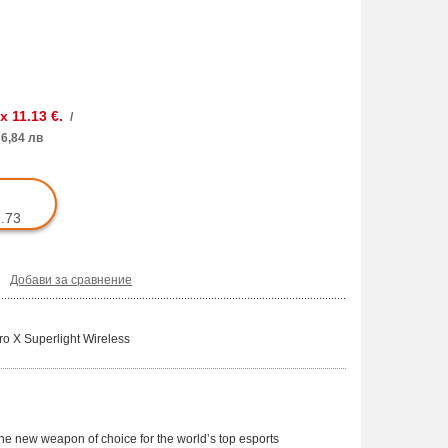
 x 11.13 €.
/
6,84 лв
9.73
Добави за сравнение
o X Superlight Wireless
he new weapon of choice for the world’s top esports