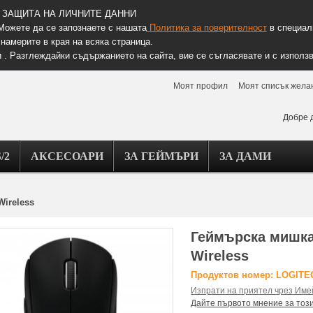
ЗАЩИТА НА ЛИЧНИТЕ ДАННИ
Можете да се запознаете с нашата
Политика за поверителност
в специалн
намерите в края на всяка страница.
 . Разглеждайки съдържанието на сайта, вие се съгласявате и с използв
Моят профил
Моят списък жела
Добре 
/2
АКСЕСОАРИ
ЗА ГЕЙМЪРИ
ЗА ДАМИ
Wireless
Геймърска мишка 
Wireless
Продуктов номер: LOGIT
Изпрати на приятел чрез Име
Дайте първото мнение за тоз