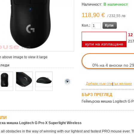
Наличност:
В наличност
118,90 €
/ 232,55 лв
Кол.:
Купи
12
217
купи на изплащане
 above image to view it large
0% на 4 вноски по 2
гледи
Добави към списък желани
|
БЪРЗ ПРЕГЛЕД
Геймърска мишка Logitech G Pr
ЙЛИ
ка мишка Logitech G Pro X Superlight Wireless
ll obstacles in the way of winning with our lightest and fastest PRO mouse ever. T