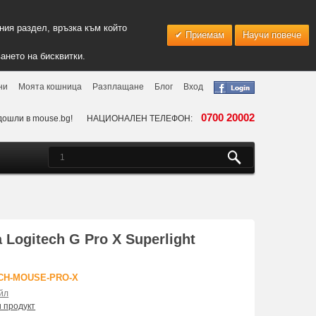
ия раздел, връзка към който
Приемам
Научи повече
ането на бисквитки.
ни
Моята кошница
Разплащане
Блог
Вход
0700 20002
дошли в mouse.bg!
НАЦИОНАЛЕН ТЕЛЕФОН:
Logitech G Pro X Superlight
ECH-MOUSE-PRO-X
йл
и продукт