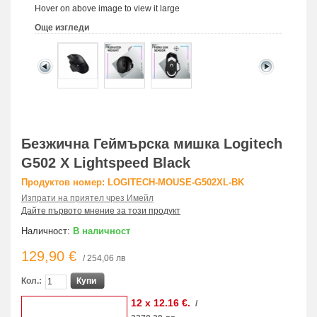
Hover on above image to view it large
Още изгледи
Безжична Геймърска мишка Logitech
G502 X Lightspeed Black
Продуктов номер: LOGITECH-MOUSE-G502XL-BK
Изпрати на приятел чрез Имейл
Дайте първото мнение за този продукт
Наличност:
В наличност
129,90 €
/ 254,06 лв
Кол.:
Купи
12 x 12.16 €.
/