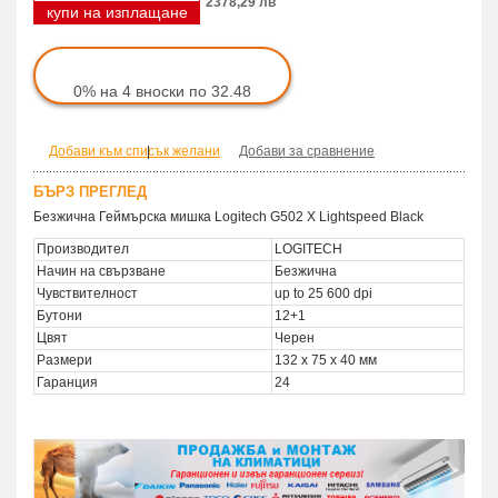
2378,29 лв
купи на изплащане
0% на 4 вноски по 32.48
Добави към списък желани
|
Добави за сравнение
БЪРЗ ПРЕГЛЕД
Безжична Геймърска мишка Logitech G502 X Lightspeed Black
Производител
LOGITECH
Начин на свързване
Безжична
Чувствителност
up to 25 600 dpi
Бутони
12+1
Цвят
Черен
Размери
132 x 75 x 40 мм
Гаранция
24