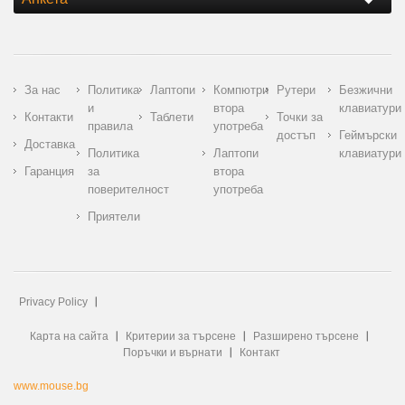
За нас
Политика
Лаптопи
Компютри
Рутери
Безжични
и
втора
клавиатури
Контакти
Таблети
Точки за
правила
употреба
достъп
Геймърски
Доставка
Политика
Лаптопи
клавиатури
Гаранция
за
втора
поверителност
употреба
Приятели
Privacy Policy
Карта на сайта
Критерии за търсене
Разширено търсене
Поръчки и върнати
Контакт
www.mouse.bg