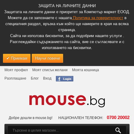
ЗАЩИТА НА ЛИЧНИТЕ ДАННИ
Защитата на личните данни е приоритет за Компютър маркет ЕООД.
Можете да се запознаете с нашата
Политика за поверителност
в
специалния раздел, връзка към който ще намерите в края на всяка
страница.
Сайта ни използва бисквитки, за да подобрим нашите услуги .
Разглеждайки съдържанието на сайта, вие се съгласявате и с
използването на бисквитки.
Приемам
Научи повече
Моят профил
Моят списък желани
Моята кошница
Разплащане
Блог
Вход
0700 20002
Добре дошли в mouse.bg!
НАЦИОНАЛЕН ТЕЛЕФОН: