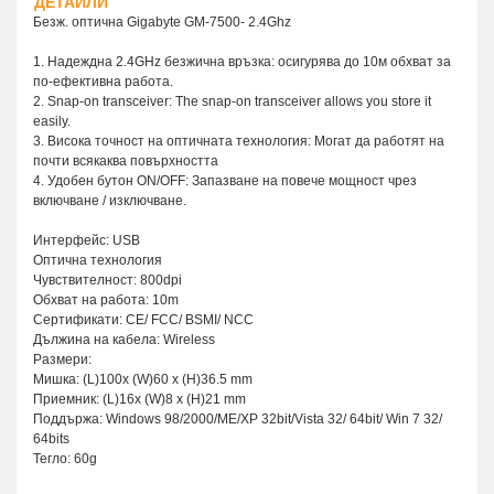
ДЕТАЙЛИ
Безж. оптична Gigabyte GM-7500- 2.4Ghz
1. Надеждна 2.4GHz безжична връзка: осигурява до 10м обхват за
по-ефективна работа.
2. Snap-on transceiver: The snap-on transceiver allows you store it
easily.
3. Висока точност на оптичната технология: Mогат да работят на
почти всякаква повърхността
4. Удобен бутон ON/OFF: Запазване на повече мощност чрез
включване / изключване.
Интерфейс: USB
Оптична технология
Чувствителност: 800dpi
Обхват на работа: 10m
Сертификати: CE/ FCC/ BSMI/ NCC
Дължина на кабела: Wireless
Размери:
Мишка: (L)100x (W)60 x (H)36.5 mm
Приемник: (L)16x (W)8 x (H)21 mm
Поддържа: Windows 98/2000/ME/XP 32bit/Vista 32/ 64bit/ Win 7 32/
64bits
Тегло: 60g