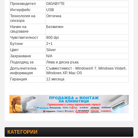
Производител
GIGABYTE
Интерфейс
USB
Технология на
Оптична
сензора
Начин на
Безжичен
свързване
Чувствителност
800 dpi
Бутони
2+1
Цвят
Silver
Захранване
N/A
Подходящ за
Лява и дясна ръка
Допълнителна
Съвместимост - Windows® 7, Windows Vista®,
информация
Windows XP, Mac OS
Гаранция
12 месеца
КАТЕГОРИИ