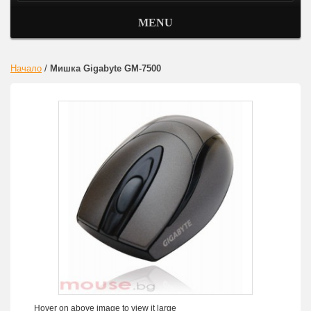
MENU
Начало
/
Мишка Gigabyte GM-7500
Hover on above image to view it large