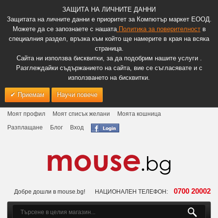
ЗАЩИТА НА ЛИЧНИТЕ ДАННИ
Защитата на личните данни е приоритет за Компютър маркет ЕООД.
Можете да се запознаете с нашата
Политика за поверителност
в
специалния раздел, връзка към който ще намерите в края на всяка
страница.
Сайта ни използва бисквитки, за да подобрим нашите услуги .
Разглеждайки съдържанието на сайта, вие се съгласявате и с
използването на бисквитки.
Приемам
Научи повече
Моят профил
Моят списък желани
Моята кошница
Разплащане
Блог
Вход
0700 20002
Добре дошли в mouse.bg!
НАЦИОНАЛЕН ТЕЛЕФОН: