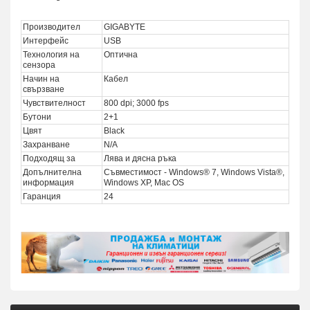
Производител
GIGABYTE
Интерфейс
USB
Технология на
Оптична
сензора
Начин на
Кабел
свързване
Чувствителност
800 dpi; 3000 fps
Бутони
2+1
Цвят
Black
Захранване
N/A
Подходящ за
Лява и дясна ръка
Допълнителна
Съвместимост - Windows® 7, Windows Vista®,
информация
Windows XP, Mac OS
Гаранция
24