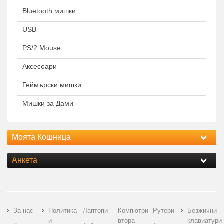
Bluetooth мишки
USB
PS/2 Mouse
Аксесоари
Геймърски мишки
Мишки за Дами
Моята Кошница
Анкета
За нас
Политика
Лаптопи
Компютри
Рутери
Безжични
и
втора
клавиатури