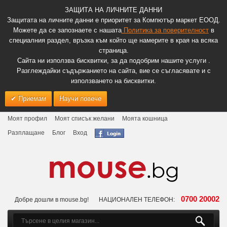
ЗАЩИТА НА ЛИЧНИТЕ ДАННИ
Защитата на личните данни е приоритет за Компютър маркет ЕООД.
Можете да се запознаете с нашата
Политика за поверителност
в
специалния раздел, връзка към който ще намерите в края на всяка
страница.
Сайта ни използва бисквитки, за да подобрим нашите услуги .
Разглеждайки съдържанието на сайта, вие се съгласявате и с
използването на бисквитки.
Приемам
Научи повече
Моят профил
Моят списък желани
Моята кошница
Разплащане
Блог
Вход
0700 20002
Добре дошли в mouse.bg!
НАЦИОНАЛЕН ТЕЛЕФОН: