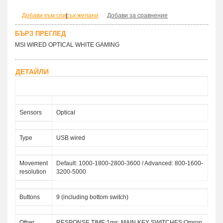
Добави към списък желани
|
Добави за сравнение
БЪРЗ ПРЕГЛЕД
MSI WIRED OPTICAL WHITE GAMING
ДЕТАЙЛИ
Description 4719072485481
Sensors
Optical
Type
USB wired
Movement
Default: 1000-1800-2800-3600 / Advanced: 800-1600-
resolution
3200-5000
Buttons
9 (including bottom switch)
Other
RESPONSE TIME:1ms; MAIN KEY SWITCHES:Omron