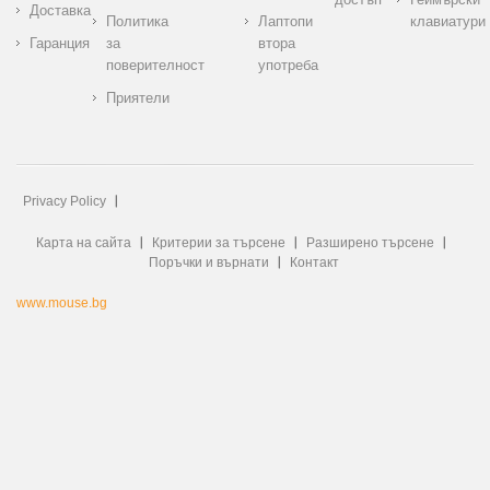
Доставка
Политика
Лаптопи
клавиатури
Гаранция
за
втора
поверителност
употреба
Приятели
Privacy Policy
Карта на сайта
Критерии за търсене
Разширено търсене
Поръчки и върнати
Контакт
www.mouse.bg