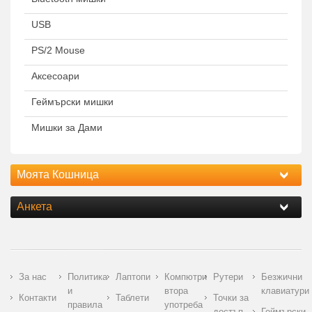
USB
PS/2 Mouse
Аксесоари
Геймърски мишки
Мишки за Дами
Моята Кошница
Анкета
За нас
Политика
Лаптопи
Компютри
Рутери
Безжични
и
втора
клавиатури
Контакти
Таблети
Точки за
правила
употреба
достъп
Геймърски