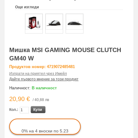
Още изгледи
Мишка MSI GAMING MOUSE CLUTCH
GM40 W
Продуктов номер: 4719072485481
Изпрати на приятел чрез Имейл
Дайте първото мнение за този продукт
Наличност:
В наличност
20,90 €
/ 40,88 лв
Кол.:
Купи
0% на 4 вноски по 5.23