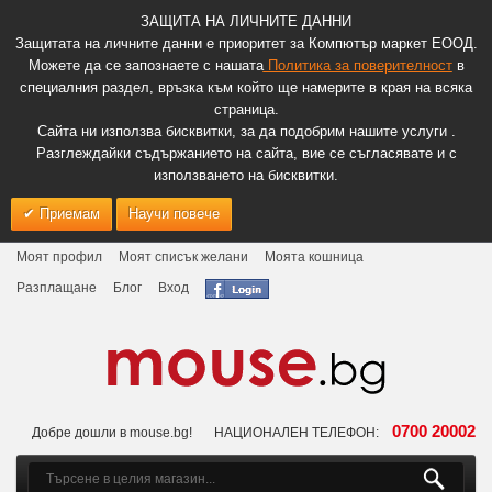
ЗАЩИТА НА ЛИЧНИТЕ ДАННИ
Защитата на личните данни е приоритет за Компютър маркет ЕООД.
Можете да се запознаете с нашата
Политика за поверителност
в
специалния раздел, връзка към който ще намерите в края на всяка
страница.
Сайта ни използва бисквитки, за да подобрим нашите услуги .
Разглеждайки съдържанието на сайта, вие се съгласявате и с
използването на бисквитки.
Приемам
Научи повече
Моят профил
Моят списък желани
Моята кошница
Разплащане
Блог
Вход
0700 20002
Добре дошли в mouse.bg!
НАЦИОНАЛЕН ТЕЛЕФОН: