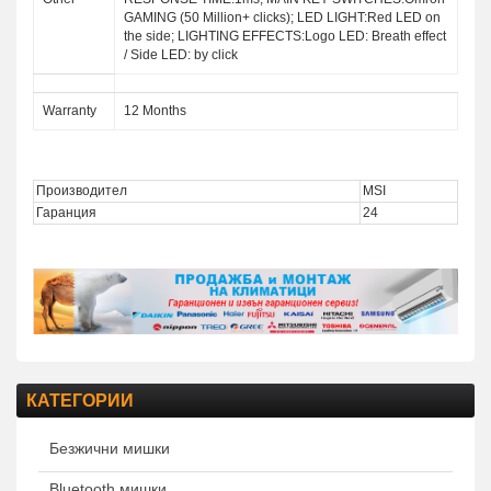
GAMING (50 Million+ clicks); LED LIGHT:Red LED on
the side; LIGHTING EFFECTS:Logo LED: Breath effect
/ Side LED: by click
Warranty
12 Months
Производител
MSI
Гаранция
24
КАТЕГОРИИ
Безжични мишки
Bluetooth мишки