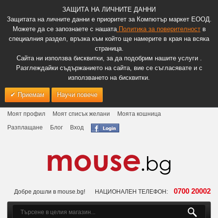
ЗАЩИТА НА ЛИЧНИТЕ ДАННИ
Защитата на личните данни е приоритет за Компютър маркет ЕООД.
Можете да се запознаете с нашата
Политика за поверителност
в
специалния раздел, връзка към който ще намерите в края на всяка
страница.
Сайта ни използва бисквитки, за да подобрим нашите услуги .
Разглеждайки съдържанието на сайта, вие се съгласявате и с
използването на бисквитки.
Приемам
Научи повече
Моят профил
Моят списък желани
Моята кошница
Разплащане
Блог
Вход
0700 20002
Добре дошли в mouse.bg!
НАЦИОНАЛЕН ТЕЛЕФОН: