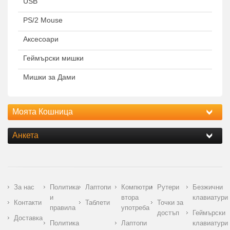
USB
PS/2 Mouse
Аксесоари
Геймърски мишки
Мишки за Дами
Моята Кошница
Анкета
За нас
Политика
Лаптопи
Компютри
Рутери
Безжични
и
втора
клавиатури
Контакти
Таблети
Точки за
правила
употреба
достъп
Геймърски
Доставка
Политика
Лаптопи
клавиатури