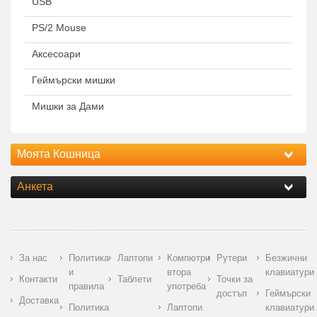
USB
PS/2 Mouse
Аксесоари
Геймърски мишки
Мишки за Дами
Моята Кошница
Анкета
За нас
Политика
Лаптопи
Компютри
Рутери
Безжични
и
втора
клавиатури
Контакти
Таблети
Точки за
правила
употреба
достъп
Геймърски
Доставка
Политика
Лаптопи
клавиатури