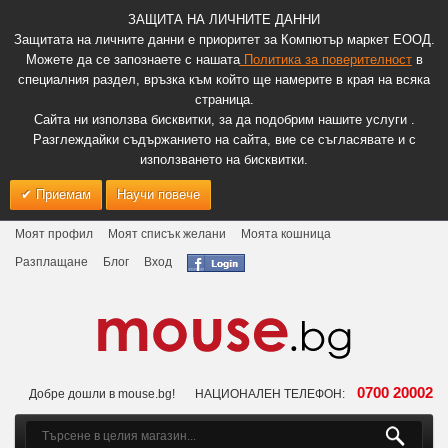
ЗАЩИТА НА ЛИЧНИТЕ ДАННИ
Защитата на личните данни е приоритет за Компютър маркет ЕООД.
Можете да се запознаете с нашата
Политика за поверителност
в
специалния раздел, връзка към който ще намерите в края на всяка
страница.
Сайта ни използва бисквитки, за да подобрим нашите услуги .
Разглеждайки съдържанието на сайта, вие се съгласявате и с
използването на бисквитки.
Приемам
Научи повече
Моят профил
Моят списък желани
Моята кошница
Разплащане
Блог
Вход
0700 20002
Добре дошли в mouse.bg!
НАЦИОНАЛЕН ТЕЛЕФОН: