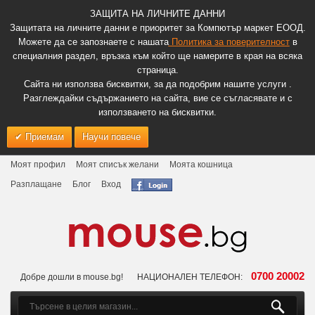
ЗАЩИТА НА ЛИЧНИТЕ ДАННИ
Защитата на личните данни е приоритет за Компютър маркет ЕООД.
Можете да се запознаете с нашата
Политика за поверителност
в
специалния раздел, връзка към който ще намерите в края на всяка
страница.
Сайта ни използва бисквитки, за да подобрим нашите услуги .
Разглеждайки съдържанието на сайта, вие се съгласявате и с
използването на бисквитки.
Приемам
Научи повече
Моят профил
Моят списък желани
Моята кошница
Разплащане
Блог
Вход
0700 20002
Добре дошли в mouse.bg!
НАЦИОНАЛЕН ТЕЛЕФОН: