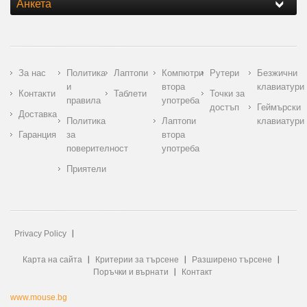
Анкета
За нас
Политика
Лаптопи
Компютри
Рутери
Безжични
и
втора
клавиатури
Контакти
Таблети
Точки за
правила
употреба
достъп
Геймърски
Доставка
Политика
Лаптопи
клавиатури
Гаранция
за
втора
поверителност
употреба
Приятели
Privacy Policy
Карта на сайта
Критерии за търсене
Разширено търсене
Поръчки и върнати
Контакт
www.mouse.bg