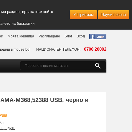
ия раздел, връзка към който
Приемам
Научи повече
ането на бисквитки.
ни
Моята кошница
Разплащане
Блог
Вход
0700 20002
дошли в mouse.bg!
НАЦИОНАЛЕН ТЕЛЕФОН:
AMA-M368,52388 USB, черно и
2388
йл
и продукт