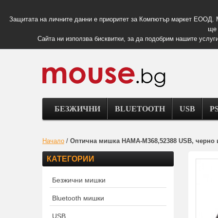
Защитата на личните данни е приоритет за Компютър маркет ЕООД. 
ще 
Сайта ни използва бисквитки, за да подобрим нашите услуги
БЕЗЖИЧНИ
BLUETOOTH
USB
PS
Начало
/
Оптична мишка HAMA-M368,52388 USB, черно 
КАТЕГОРИИ
Безжични мишки
Bluetooth мишки
USB