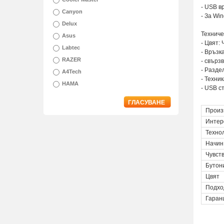
- USB в
Canyon
- За Wi
Delux
Техниче
Asus
- Цвят: 
Labtec
- Връзк
RAZER
- свърз
- Разде
A4Tech
- Техник
HAMA
- USB с
ГЛАСУВАНЕ
Произ
Интер
Техно
Начин
Чувст
Бутон
Цвят
Подхо
Гаран