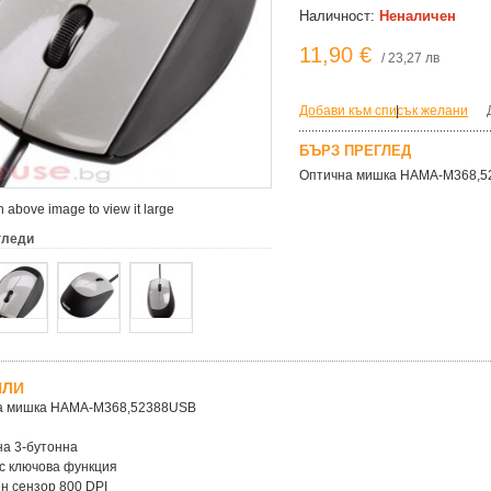
Наличност:
Неналичен
11,90 €
/ 23,27 лв
Добави към списък желани
|
БЪРЗ ПРЕГЛЕД
Оптична мишка HAMA-M368,52
 above image to view it large
гледи
ЙЛИ
а мишка HAMA-M368,52388USB
на 3-бутонна
 с ключова функция
ен сензор 800 DPI