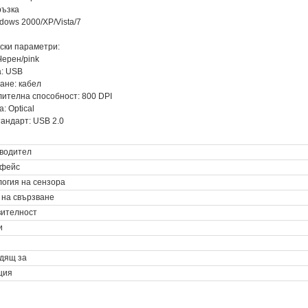
ръзка
ndows 2000/XP/Vista/7
ски параметри:
Черен/pink
а: USB
ване: кабел
лителна способност: 800 DPI
а: Optical
тандарт: USB 2.0
водител
фейс
логия на сензора
 на свързване
вителност
и
дящ за
ция