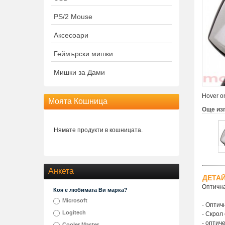
PS/2 Mouse
Аксесоари
Геймърски мишки
Мишки за Дами
Hover on
Моята Кошница
Още из
Нямате продукти в кошницата.
Анкета
ДЕТА
Оптичн
Коя е любимата Ви марка?
Microsoft
- Оптич
Logitech
- Скрол
- оптич
Cooler Master