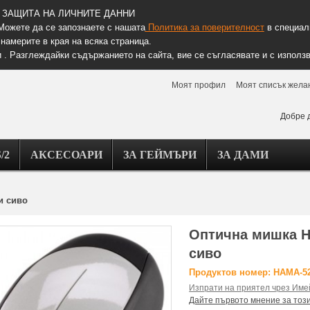
ЗАЩИТА НА ЛИЧНИТЕ ДАННИ
Можете да се запознаете с нашата
Политика за поверителност
в специалн
намерите в края на всяка страница.
 . Разглеждайки съдържанието на сайта, вие се съгласявате и с използв
Моят профил
Моят списък жела
Добре 
/2
АКСЕСОАРИ
ЗА ГЕЙМЪРИ
ЗА ДАМИ
и сиво
Оптична мишка H
сиво
Продуктов номер: HAMA-5
Изпрати на приятел чрез Име
Дайте първото мнение за тоз