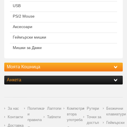
USB
PS/2 Mouse
Аксесоари
Геймърски мишки
Мишки за Дами
Моята Кошница
Анкета
За нас
Политика
Лаптопи
Компютри
Рутери
Безжични
и
втора
клавиатури
Контакти
Таблети
Точки за
правила
употреба
достъп
Геймърски
Доставка