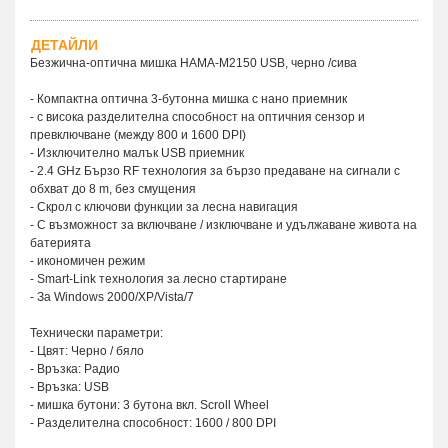
ДЕТАЙЛИ
Безжична-оптична мишка HAMA-M2150 USB, черно /сива
- Компактна оптична 3-бутонна мишка с нано приемник
- с висока разделителна способност на оптичния сензор и
превключване (между 800 и 1600 DPI)
- Изключително малък USB приемник
- 2.4 GHz Бързо RF технология за бързо предаване на сигнали с
обхват до 8 m, без смущения
- Скрол с ключови функции за лесна навигация
- С възможност за включване / изключване и удължаване живота на
батерията
- икономичен режим
- Smart-Link технология за лесно стартиране
- За Windows 2000/XP/Vista/7
Технически параметри:
- Цвят: Черно / бяло
- Връзка: Радио
- Връзка: USB
- мишка бутони: 3 бутона вкл. Scroll Wheel
- Разделителна способност: 1600 / 800 DPI