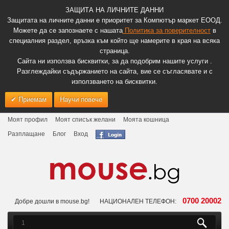
ЗАЩИТА НА ЛИЧНИТЕ ДАННИ
Защитата на личните данни е приоритет за Компютър маркет ЕООД.
Можете да се запознаете с нашата
Политика за поверителност
в
специалния раздел, връзка към който ще намерите в края на всяка
страница.
Сайта ни използва бисквитки, за да подобрим нашите услуги .
Разглеждайки съдържанието на сайта, вие се съгласявате и с
използването на бисквитки.
Приемам
Научи повече
Моят профил
Моят списък желани
Моята кошница
Разплащане
Блог
Вход
0700 20002
Добре дошли в mouse.bg!
НАЦИОНАЛЕН ТЕЛЕФОН: