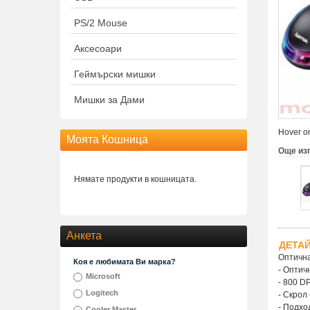
PS/2 Mouse
Аксесоари
Геймърски мишки
Мишки за Дами
Hover on
Моята Кошница
Още из
Нямате продукти в кошницата.
Анкета
ДЕТА
Оптична
Коя е любимата Ви марка?
- Оптич
Microsoft
- 800 DP
Logitech
- Скрол
- Подхо
Cooler Master