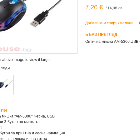
7,20 €
/ 14,08 лв
Добави към списък желани
|
БЪРЗ ПРЕГЛЕД
Оптична мишка AM-5300,USB,
 above image to view it large
гледи
ЙЛИ
 мишка "АМ-5300", черна, USB
ни 3-бутон на мишката
I
 бутон за приятна и лесна навигация
дяща за дясна и лява ръка