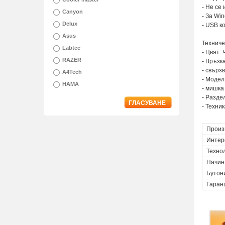
- Не се
Canyon
- За Wi
Delux
- USB к
Asus
Техниче
Labtec
- Цвят:
RAZER
- Връзк
- свърз
A4Tech
- Модел
HAMA
- мишка 
- Разде
ГЛАСУВАНЕ
- Техник
Произ
Интер
Техно
Начин
Бутон
Гаран