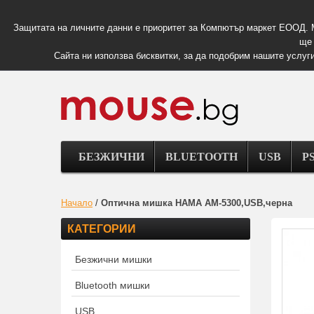
Защитата на личните данни е приоритет за Компютър маркет ЕООД. 
ще 
Сайта ни използва бисквитки, за да подобрим нашите услуги
БЕЗЖИЧНИ
BLUETOOTH
USB
PS
Начало
/
Оптична мишка HAMA AM-5300,USB,черна
КАТЕГОРИИ
Безжични мишки
Bluetooth мишки
USB