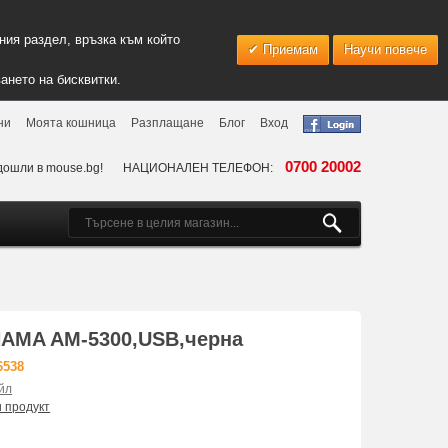
ия раздел, връзка към който
Приемам
Научи повече
ането на бисквитки.
ни
Моята кошница
Разплащане
Блог
Вход
0700 20002
дошли в mouse.bg!
НАЦИОНАЛЕН ТЕЛЕФОН:
AMA AM-5300,USB,черна
6538
йл
и продукт