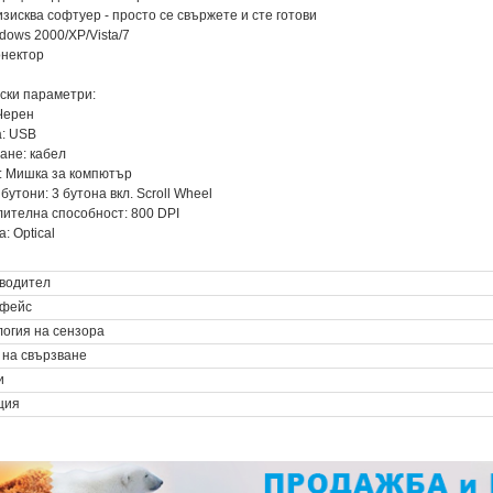
 изисква софтуер - просто се свържете и сте готови
ndows 2000/XP/Vista/7
онектор
ски параметри:
 Черен
а: USB
ване: кабел
: Мишка за компютър
бутони: 3 бутона вкл. Scroll Wheel
лителна способност: 800 DPI
а: Optical
водител
фейс
логия на сензора
 на свързване
и
ция