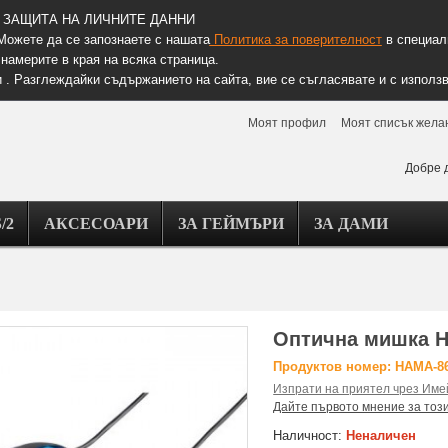
ЗАЩИТА НА ЛИЧНИТЕ ДАННИ
Можете да се запознаете с нашата
Политика за поверителност
в специалн
намерите в края на всяка страница.
 . Разглеждайки съдържанието на сайта, вие се съгласявате и с използв
Моят профил
Моят списък жела
Добре 
/2
АКСЕСОАРИ
ЗА ГЕЙМЪРИ
ЗА ДАМИ
Оптична мишка H
Продуктов номер: HAMA-8
Изпрати на приятел чрез Име
Дайте първото мнение за тоз
Наличност:
Неналичен