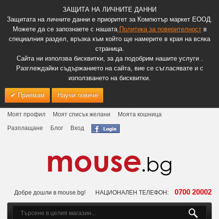
ЗАЩИТА НА ЛИЧНИТЕ ДАННИ
Защитата на личните данни е приоритет за Компютър маркет ЕООД.
Можете да се запознаете с нашата
Политика за поверителност
в
специалния раздел, връзка към който ще намерите в края на всяка
страница.
Сайта ни използва бисквитки, за да подобрим нашите услуги .
Разглеждайки съдържанието на сайта, вие се съгласявате и с
използването на бисквитки.
Приемам
Научи повече
Моят профил
Моят списък желани
Моята кошница
Разплащане
Блог
Вход
0700 20002
Добре дошли в mouse.bg!
НАЦИОНАЛЕН ТЕЛЕФОН: