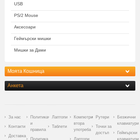
USB
PS/2 Mouse
Аксесоари
Геймърски мишки
Мишки за Дами
Моята Кошница
Анкета
За нас
Политика
Лаптопи
Компютри
Рутери
Безжични
и
втора
клавиатури
Контакти
Таблети
Точки за
правила
употреба
достъп
Геймърски
Доставка
Политика
Лаптопи
клавиатури