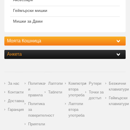
Геймърски мишки
Мишки за Дами
Моята Кошница
Анкета
За нас
Политика
Лаптопи
Компютри
Рутери
Безжични
и
втора
клавиатури
Контакти
Таблети
Точки за
правила
употреба
достъп
Геймърски
Доставка
Политика
Лаптопи
клавиатури
Гаранция
за
втора
поверителност
употреба
Приятели