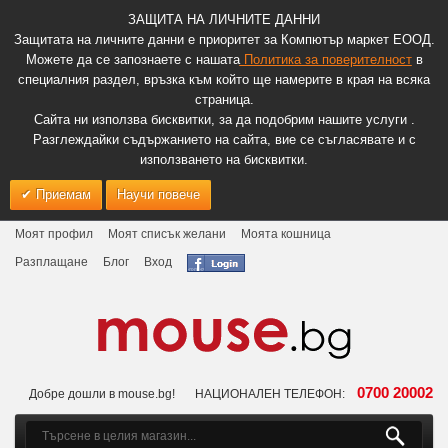
ЗАЩИТА НА ЛИЧНИТЕ ДАННИ
Защитата на личните данни е приоритет за Компютър маркет ЕООД.
Можете да се запознаете с нашата
Политика за поверителност
в
специалния раздел, връзка към който ще намерите в края на всяка
страница.
Сайта ни използва бисквитки, за да подобрим нашите услуги .
Разглеждайки съдържанието на сайта, вие се съгласявате и с
използването на бисквитки.
Приемам
Научи повече
Моят профил
Моят списък желани
Моята кошница
Разплащане
Блог
Вход
0700 20002
Добре дошли в mouse.bg!
НАЦИОНАЛЕН ТЕЛЕФОН: