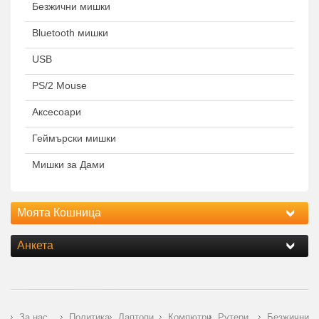
Безжични мишки
Bluetooth мишки
USB
PS/2 Mouse
Аксесоари
Геймърски мишки
Мишки за Дами
Моята Кошница
Анкета
За нас
Политика
Лаптопи
Компютри
Рутери
Безжични