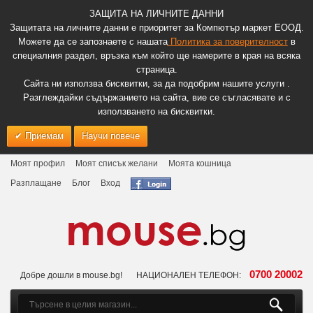
ЗАЩИТА НА ЛИЧНИТЕ ДАННИ
Защитата на личните данни е приоритет за Компютър маркет ЕООД.
Можете да се запознаете с нашата
Политика за поверителност
в
специалния раздел, връзка към който ще намерите в края на всяка
страница.
Сайта ни използва бисквитки, за да подобрим нашите услуги .
Разглеждайки съдържанието на сайта, вие се съгласявате и с
използването на бисквитки.
Приемам
Научи повече
Моят профил
Моят списък желани
Моята кошница
Разплащане
Блог
Вход
0700 20002
Добре дошли в mouse.bg!
НАЦИОНАЛЕН ТЕЛЕФОН: