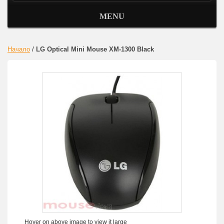
MENU
Начало
/
LG Optical Mini Mouse XM-1300 Black
Hover on above image to view it large