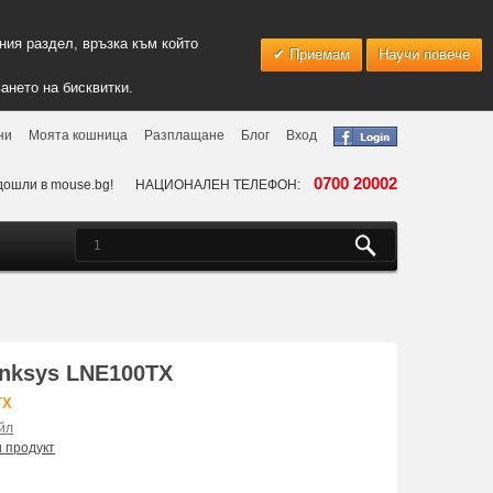
ия раздел, връзка към който
Приемам
Научи повече
ането на бисквитки.
ни
Моята кошница
Разплащане
Блог
Вход
0700 20002
дошли в mouse.bg!
НАЦИОНАЛЕН ТЕЛЕФОН:
inksys LNE100TX
TX
йл
и продукт