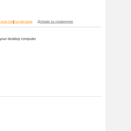
 към списък желани
|
Добави за сравнение
r your desktop computer