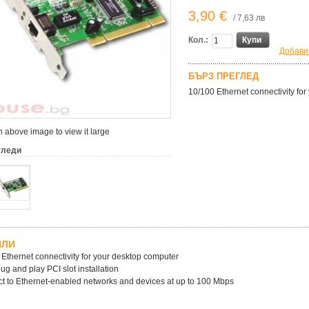
3,90 €
/ 7,63 лв
Кол.:
Купи
Добави
БЪРЗ ПРЕГЛЕД
10/100 Ethernet connectivity fo
 above image to view it large
гледи
ЙЛИ
 Ethernet connectivity for your desktop computer
lug and play PCI slot installation
t to Ethernet-enabled networks and devices at up to 100 Mbps