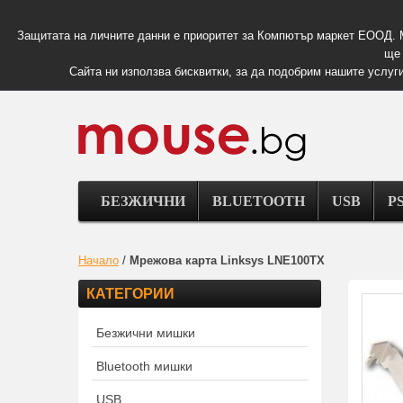
Защитата на личните данни е приоритет за Компютър маркет ЕООД. 
ще 
Сайта ни използва бисквитки, за да подобрим нашите услуги
БЕЗЖИЧНИ
BLUETOOTH
USB
PS
Начало
/
Мрежова карта Linksys LNE100TX
КАТЕГОРИИ
Безжични мишки
Bluetooth мишки
USB