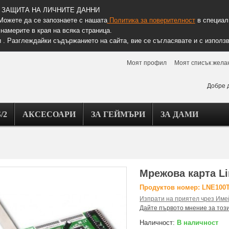
ЗАЩИТА НА ЛИЧНИТЕ ДАННИ
Можете да се запознаете с нашата
Политика за поверителност
в специалн
намерите в края на всяка страница.
 . Разглеждайки съдържанието на сайта, вие се съгласявате и с използв
Моят профил
Моят списък жела
Добре 
/2
АКСЕСОАРИ
ЗА ГЕЙМЪРИ
ЗА ДАМИ
Мрежова карта L
Продуктов номер: LNE100
Изпрати на приятел чрез Име
Дайте първото мнение за тоз
Наличност:
В наличност