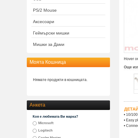
PS/2 Mouse
Аксесоари
Геймърски мишки
Мишки за Дами
Hover on
Моята Кошница
Още из
Нямате продукти в кошницата.
Анкета
ДЕТА
• 10/100
Коя е любимата Ви марка?
• Easy p
Microsoft
• Connec
Logitech
Cooler Master