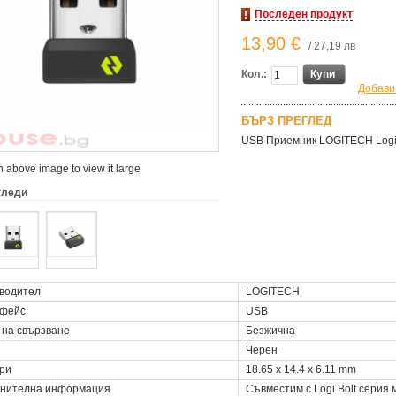
Последен продукт
13,90 €
/ 27,19 лв
Кол.:
Купи
Добави
БЪРЗ ПРЕГЛЕД
USB Приемник LOGITECH Logi 
 above image to view it large
гледи
водител
LOGITECH
фейс
USB
 на свързване
Безжична
Черен
ри
18.65 x 14.4 x 6.11 mm
нителна информация
Съвместим с Logi Bolt серия