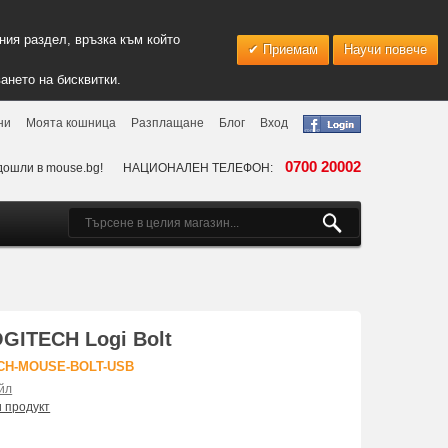
ия раздел, връзка към който
Приемам
Научи повече
ането на бисквитки.
ни
Моята кошница
Разплащане
Блог
Вход
0700 20002
дошли в mouse.bg!
НАЦИОНАЛЕН ТЕЛЕФОН:
GITECH Logi Bolt
ECH-MOUSE-BOLT-USB
йл
и продукт