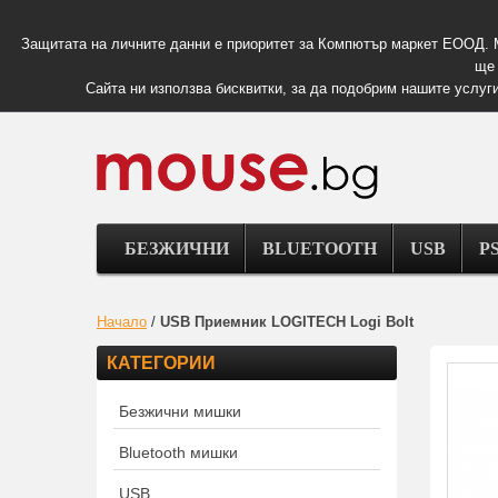
Защитата на личните данни е приоритет за Компютър маркет ЕООД. 
ще 
Сайта ни използва бисквитки, за да подобрим нашите услуги
БЕЗЖИЧНИ
BLUETOOTH
USB
PS
Начало
/
USB Приемник LOGITECH Logi Bolt
КАТЕГОРИИ
Безжични мишки
Bluetooth мишки
USB