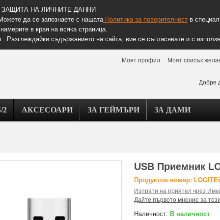
ЗАЩИТА НА ЛИЧНИТЕ ДАННИ
Можете да се запознаете с нашата
Политика за поверителност
в специалн
намерите в края на всяка страница.
 . Разглеждайки съдържанието на сайта, вие се съгласявате и с използв
Моят профил
Моят списък жела
Добре 
/2
АКСЕСОАРИ
ЗА ГЕЙМЪРИ
ЗА ДАМИ
USB Приемник LO
Продуктов номер: LOGIT
Изпрати на приятел чрез Име
Дайте първото мнение за тоз
Наличност:
В наличност