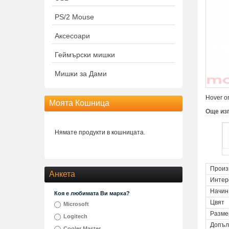
PS/2 Mouse
Аксесоари
Геймърски мишки
Мишки за Дами
Hover on
Моята Кошница
Още из
Нямате продукти в кошницата.
Произ
Анкета
Интер
Начин
Коя е любимата Ви марка?
Цвят
Microsoft
Разме
Logitech
Допъл
Cooler Master