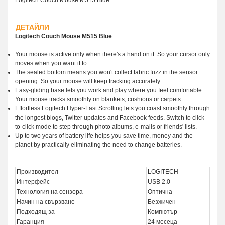
ДЕТАЙЛИ
Logitech Couch Mouse M515 Blue
Your mouse is active only when there's a hand on it. So your cursor only
moves when you want it to.
The sealed bottom means you won't collect fabric fuzz in the sensor
opening. So your mouse will keep tracking accurately.
Easy-gliding base lets you work and play where you feel comfortable.
Your mouse tracks smoothly on blankets, cushions or carpets.
Effortless Logitech Hyper-Fast Scrolling lets you coast smoothly through
the longest blogs, Twitter updates and Facebook feeds. Switch to click-
to-click mode to step through photo albums, e-mails or friends' lists.
Up to two years of battery life helps you save time, money and the
planet by practically eliminating the need to change batteries.
Производител
LOGITECH
Интерфейс
USB 2.0
Технология на сензора
Оптична
Начин на свързване
Безжичен
Подходящ за
Компютър
Гаранция
24 месеца