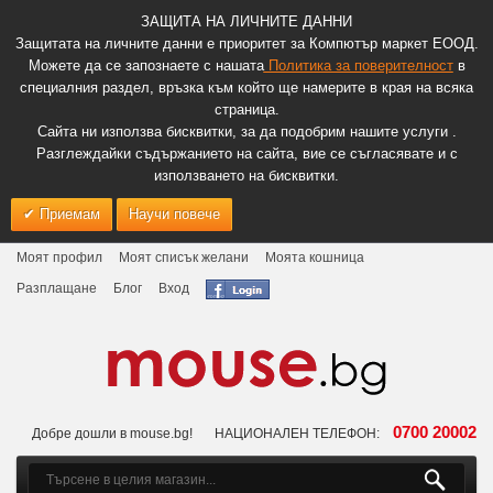
ЗАЩИТА НА ЛИЧНИТЕ ДАННИ
Защитата на личните данни е приоритет за Компютър маркет ЕООД.
Можете да се запознаете с нашата
Политика за поверителност
в
специалния раздел, връзка към който ще намерите в края на всяка
страница.
Сайта ни използва бисквитки, за да подобрим нашите услуги .
Разглеждайки съдържанието на сайта, вие се съгласявате и с
използването на бисквитки.
Приемам
Научи повече
Моят профил
Моят списък желани
Моята кошница
Разплащане
Блог
Вход
0700 20002
Добре дошли в mouse.bg!
НАЦИОНАЛЕН ТЕЛЕФОН: