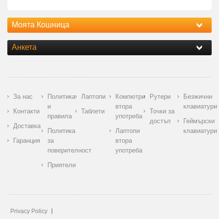
Моята Кошница
Анкета
За нас
Политика
Лаптопи
Компютри
Рутери
Безжични
и
втора
клавиатури
Контакти
Таблети
Точки за
правила
употреба
достъп
Геймърски
Доставка
Политика
Лаптопи
клавиатури
Гаранция
за
втора
поверителност
употреба
Приятели
Privacy Policy