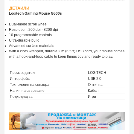
ДЕТАЙЛИ
Logitech Gaming Mouse G500s
Dual-mode scroll wheel
Resolution: 200 dpi - 8200 dpi
10 programmable controls
Ultra-durable build
Advanced surface materials
With a cloth wrapped, durable 2 m (6.5 ft) USB cord, your mouse comes
with a hook-and-loop cable to keep things tidy and ready to play.
Производител
LOGITECH
Интерфейс
USB 2.0
Технология на сензора
Оптична
Начин на свързване
Кабел
Подходящ за
Игри