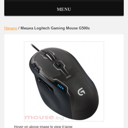
MENU
Начало
/
Мишка Logitech Gaming Mouse G500s
Hover on above image to view it large