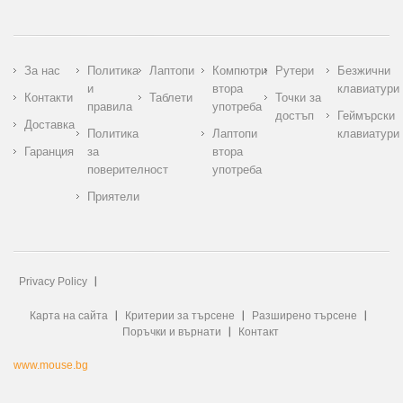
За нас
Политика
Лаптопи
Компютри
Рутери
Безжични
и
втора
клавиатури
Контакти
Таблети
Точки за
правила
употреба
достъп
Геймърски
Доставка
Политика
Лаптопи
клавиатури
Гаранция
за
втора
поверителност
употреба
Приятели
Privacy Policy
Карта на сайта
Критерии за търсене
Разширено търсене
Поръчки и върнати
Контакт
www.mouse.bg