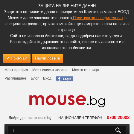
ЗАЩИТА НА ЛИЧНИТЕ ДАННИ
Защитата на личните данни е приоритет за Компютър маркет ЕООД.
Можете да се запознаете с нашата
Политика за поверителност
в
специалния раздел, връзка към който ще намерите в края на всяка
страница.
Сайта ни използва бисквитки, за да подобрим нашите услуги .
Разглеждайки съдържанието на сайта, вие се съгласявате и с
използването на бисквитки.
Приемам
Научи повече
Моят профил
Моят списък желани
Моята кошница
Разплащане
Блог
Вход
0700 20002
Добре дошли в mouse.bg!
НАЦИОНАЛЕН ТЕЛЕФОН: