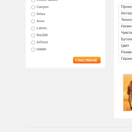
Произ
Canyon
Интер
Delux
Техно
Asus
Начин
Labtec
Чувст
RAZER
Бутон
A4Tech
Цвят
HAMA
Разме
Гаран
ГЛАСУВАНЕ