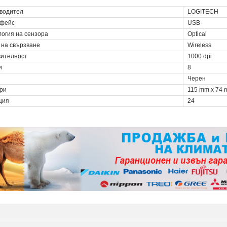
водител
LOGITECH
фейс
USB
логия на сензора
Optical
 на свързване
Wireless
вителност
1000 dpi
и
8
Черен
ри
115 mm x 74 
ция
24