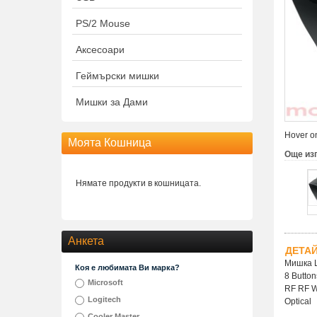
PS/2 Mouse
Аксесоари
Геймърски мишки
Мишки за Дами
Hover on
Моята Кошница
Още из
Нямате продукти в кошницата.
Анкета
ДЕТА
Мишка L
Коя е любимата Ви марка?
8 Button
Microsoft
RF RF W
Logitech
Optical
Cooler Master