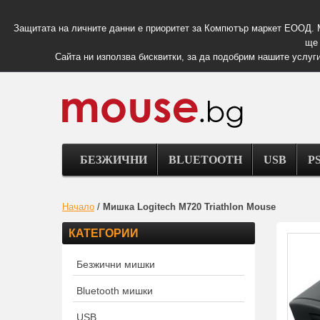
Защитата на личните данни е приоритет за Компютър маркет ЕООД. 
ще 
Сайта ни използва бисквитки, за да подобрим нашите услуги
БЕЗЖИЧНИ
BLUETOOTH
USB
PS
Начало
/
Мишка Logitech M720 Triathlon Mouse
КАТЕГОРИИ
Безжични мишки
Bluetooth мишки
USB