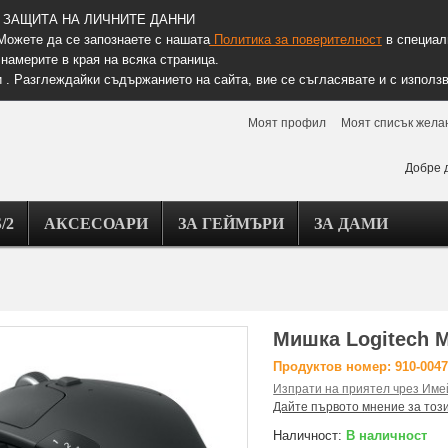
ЗАЩИТА НА ЛИЧНИТЕ ДАННИ
Можете да се запознаете с нашата
Политика за поверителност
в специалн
намерите в края на всяка страница.
 . Разглеждайки съдържанието на сайта, вие се съгласявате и с използв
Моят профил
Моят списък жела
Добре 
/2
АКСЕСОАРИ
ЗА ГЕЙМЪРИ
ЗА ДАМИ
Мишка Logitech M
Продуктов номер: 910-004
Изпрати на приятел чрез Име
Дайте първото мнение за тоз
Наличност:
В наличност