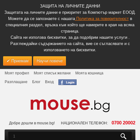
ЗАЩИТА НА ЛИЧНИТЕ ДАННИ
Защитата на личните данни е приоритет за Компютър маркет ЕООД.
Можете да се запознаете с нашата
Политика за поверителност
в
специалния раздел, връзка към който ще намерите в края на всяка
страница.
Сайта ни използва бисквитки, за да подобрим нашите услуги .
Разглеждайки съдържанието на сайта, вие се съгласявате и с
използването на бисквитки.
Приемам
Научи повече
Моят профил
Моят списък желани
Моята кошница
Разплащане
Блог
Вход
0700 20002
Добре дошли в mouse.bg!
НАЦИОНАЛЕН ТЕЛЕФОН: