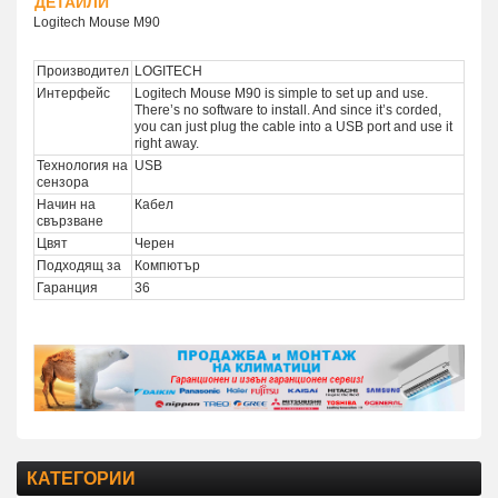
ДЕТАЙЛИ
Logitech Mouse M90
Производител
LOGITECH
Интерфейс
Logitech Mouse M90 is simple to set up and use.
There’s no software to install. And since it’s corded,
you can just plug the cable into a USB port and use it
right away.
Технология на
USB
сензора
Начин на
Кабел
свързване
Цвят
Черен
Подходящ за
Компютър
Гаранция
36
КАТЕГОРИИ