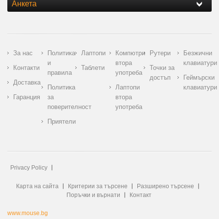
Анкета
За нас
Политика
Лаптопи
Компютри
Рутери
Безжични
и
втора
клавиатури
Контакти
Таблети
Точки за
правила
употреба
достъп
Геймърски
Доставка
Политика
Лаптопи
клавиатури
Гаранция
за
втора
поверителност
употреба
Приятели
Privacy Policy
Карта на сайта
Критерии за търсене
Разширено търсене
Поръчки и върнати
Контакт
www.mouse.bg