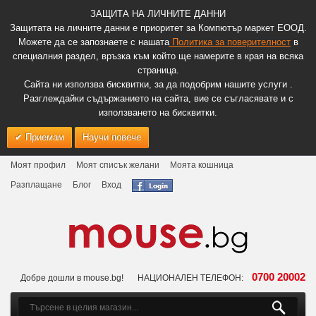
ЗАЩИТА НА ЛИЧНИТЕ ДАННИ
Защитата на личните данни е приоритет за Компютър маркет ЕООД.
Можете да се запознаете с нашата
Политика за поверителност
в
специалния раздел, връзка към който ще намерите в края на всяка
страница.
Сайта ни използва бисквитки, за да подобрим нашите услуги .
Разглеждайки съдържанието на сайта, вие се съгласявате и с
използването на бисквитки.
Приемам
Научи повече
Моят профил
Моят списък желани
Моята кошница
Разплащане
Блог
Вход
0700 20002
Добре дошли в mouse.bg!
НАЦИОНАЛЕН ТЕЛЕФОН: