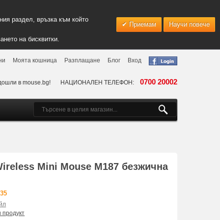
ия раздел, връзка към който
Приемам
Научи повече
ането на бисквитки.
ни
Моята кошница
Разплащане
Блог
Вход
0700 20002
дошли в mouse.bg!
НАЦИОНАЛЕН ТЕЛЕФОН:
ireless Mini Mouse M187 безжична
735
йл
и продукт