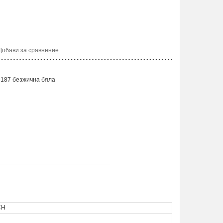
Добави за сравнение
 M187 безжична бяла
CH