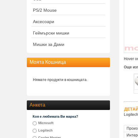
PS/2 Mouse
Аксесоари
Геймърски мишки
Мишки за Дами
Hover on
Моята Кошница
Още из
Нямате продукти в кошницата.
Анкета
ДЕТА
Logitec
Коя е любимата Ви марка?
Microsoft
Произ
Logitech
Интер
Cooler Master