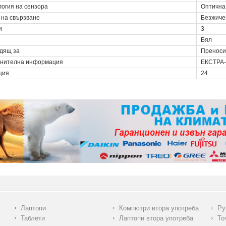
логия на сензора
Оптична
 на свързване
Безжиче
и
3
Бял
дящ за
Преноси
нителна информация
ЕКСТРА
ция
24
Лаптопи
Компютри втора употреба
Ру
Таблети
Лаптопи втора употреба
То