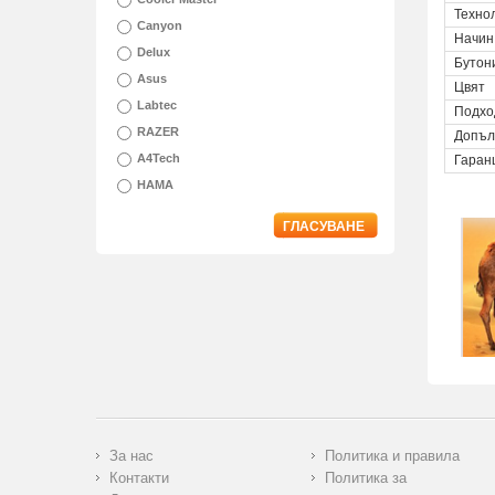
Техно
Canyon
Начин
Delux
Бутон
Asus
Цвят
Labtec
Подхо
RAZER
Допъл
A4Tech
Гаран
HAMA
ГЛАСУВАНЕ
За нас
Политика и правила
Контакти
Политика за