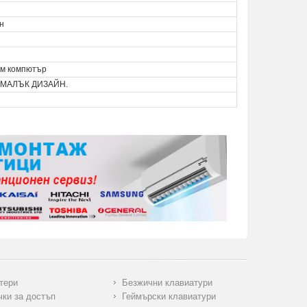
н
м компютър
-МАЛЪК ДИЗАЙН.
тери
Безжични клавиатури
чки за достъп
Геймърски клавиатури