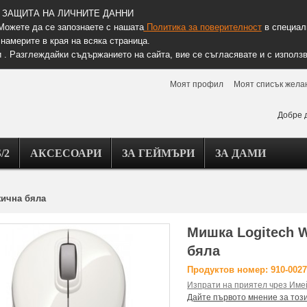
ЗАЩИТА НА ЛИЧНИТЕ ДАННИ
Можете да се запознаете с нашата
Политика за поверителност
в специалн
намерите в края на всяка страница.
 . Разглеждайки съдържанието на сайта, вие се съгласявате и с използв
Моят профил
Моят списък жела
Добре 
/2
АКСЕСОАРИ
ЗА ГЕЙМЪРИ
ЗА ДАМИ
жична бяла
Мишка Logitech W
бяла
Продуктов номер: 910-002
Изпрати на приятел чрез Име
Дайте първото мнение за тоз