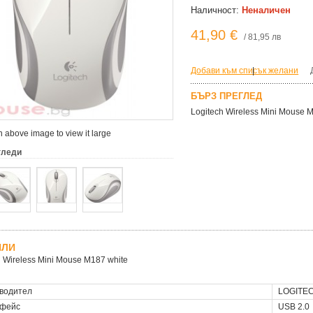
Наличност:
Неналичен
41,90 €
/ 81,95 лв
Добави към списък желани
|
БЪРЗ ПРЕГЛЕД
Logitech Wireless Mini Mouse
 above image to view it large
гледи
ЙЛИ
h Wireless Mini Mouse M187 white
водител
LOGITE
фейс
USB 2.0