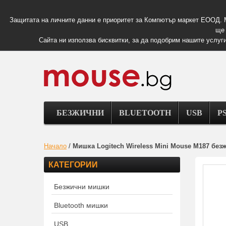
Защитата на личните данни е приоритет за Компютър маркет ЕООД. 
ще 
Сайта ни използва бисквитки, за да подобрим нашите услуги
БЕЗЖИЧНИ
BLUETOOTH
USB
PS
Начало
/
Мишка Logitech Wireless Mini Mouse M187 без
КАТЕГОРИИ
Безжични мишки
Bluetooth мишки
USB