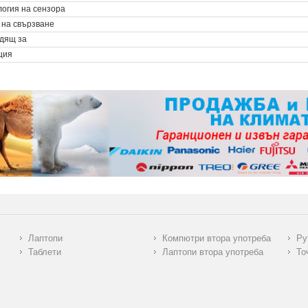
логия на сензора
 на свързване
дящ за
ция
Лаптопи
Компютри втора употреба
Ру
Таблети
Лаптопи втора употреба
То