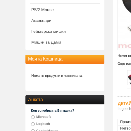
PS/2 Mouse
Аксесоари
Геймърски мишки
Мишки за Дами
Hover on
Моята Кошница
Още из
Нямате продукти в кошницата.
Анкета
ДЕТА
Logitec
Коя е любимата Ви марка?
Microsoft
Произ
Logitech
Интер
Cooler Master