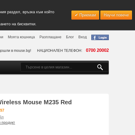
ия раздел, връзка към който
Приемам
Научи повече
ането на бисквитки.
ни
Моята кошница
Разплащане
Блог
Вход
0700 20002
дошли в mouse.bg!
НАЦИОНАЛЕН ТЕЛЕФОН:
ireless Mouse M235 Red
497
йл
и продукт