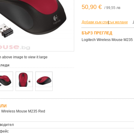
50,90 €
/ 99,55 лв
Добави към списък желани
|
БЪРЗ ПРЕГЛЕД
Logitech Wireless Mouse M235
 above image to view it large
гледи
ЙЛИ
h Wireless Mouse M235 Red
водител
фейс