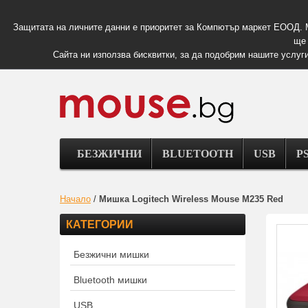
Защитата на личните данни е приоритет за Компютър маркет ЕООД. 
ще 
Сайта ни използва бисквитки, за да подобрим нашите услуги
БЕЗЖИЧНИ
BLUETOOTH
USB
PS
Начало
/
Мишка Logitech Wireless Mouse M235 Red
КАТЕГОРИИ
Безжични мишки
Bluetooth мишки
USB