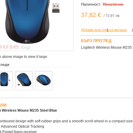
Наличност:
Неналичен
37,82 €
/ 73,97 лв
Добави към списък желани
|
БЪРЗ ПРЕГЛЕД
Logitech Wireless Mouse M235 
 above image to view it large
гледи
ЙЛИ
h Wireless Mouse M235 Steel Blue
ontoured design with soft rubber grips and a smooth scroll wheel in a compact size
 Advanced Optical Tracking
d-Forget Nano-receiver