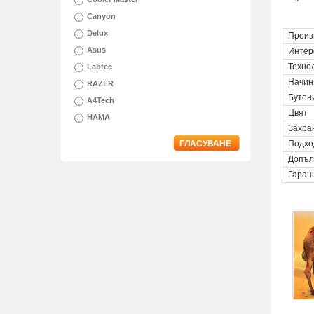
Canyon
Delux
Произ
Asus
Интер
Техно
Labtec
Начин
RAZER
Бутон
A4Tech
Цвят
HAMA
Захра
ГЛАСУВАНЕ
Подхо
Допъл
Гаран