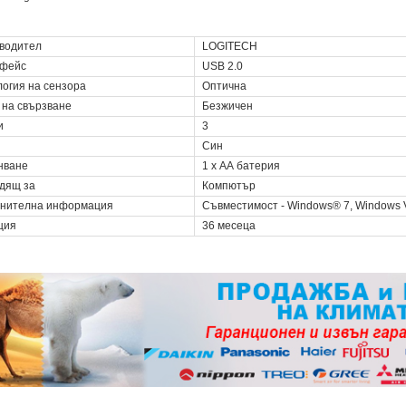
водител
LOGITECH
фейс
USB 2.0
логия на сензора
Оптична
 на свързване
Безжичен
и
3
Син
нване
1 х АА батерия
дящ за
Компютър
нителна информация
Съвместимост - Windows® 7, Windows V
ция
36 месеца