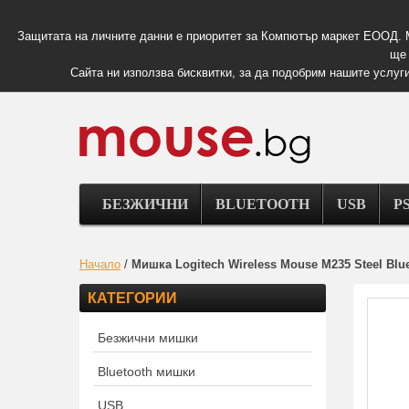
Защитата на личните данни е приоритет за Компютър маркет ЕООД. 
ще 
Сайта ни използва бисквитки, за да подобрим нашите услуги
БЕЗЖИЧНИ
BLUETOOTH
USB
PS
Начало
/
Мишка Logitech Wireless Mouse M235 Steel Blue
КАТЕГОРИИ
Безжични мишки
Bluetooth мишки
USB