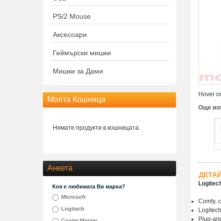
PS/2 Mouse
Аксесоари
Геймърски мишки
Мишки за Дами
Hover on
Моята Кошница
Още из
Нямате продукти в кошницата.
Анкета
ДЕТА
Logitec
Коя е любимата Ви марка?
Microsoft
Comfy, c
Logitech
Logitech
Plug-an
Cooler Master