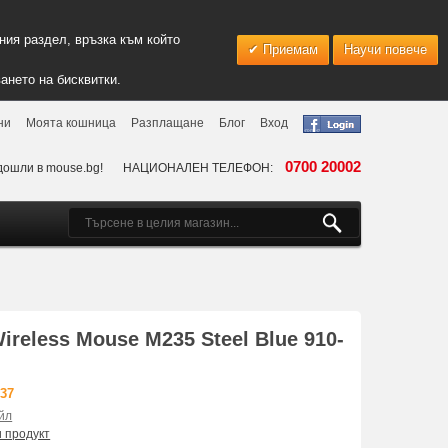
ия раздел, връзка към който
Приемам
Научи повече
ането на бисквитки.
ни
Моята кошница
Разплащане
Блог
Вход
0700 20002
дошли в mouse.bg!
НАЦИОНАЛЕН ТЕЛЕФОН:
ireless Mouse M235 Steel Blue 910-
037
йл
и продукт