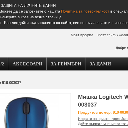
ЗАЩИТА НА ЛИЧНИТЕ ДАННИ
Можете да се запознаете с нашата
Политика за поверителност
в специалн
намерите в края на всяка страница.
 . Разглеждайки съдържанието на сайта, вие се съгласявате и с използв
Моят профил
Моят списък жела
Добре 
/2
АКСЕСОАРИ
ЗА ГЕЙМЪРИ
ЗА ДАМИ
 910-003037
Мишка Logitech W
003037
Продуктов номер: 910-003
Изпрати на приятел чрез Име
Дайте първото мнение за тоз