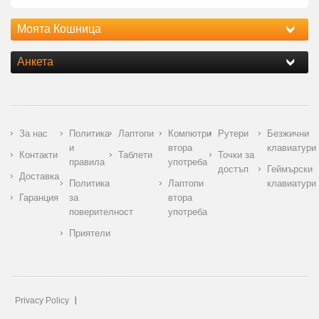
Моята Кошница
Анкета
За нас
Политика
Лаптопи
Компютри
Рутери
Безжични
и
втора
клавиатури
Контакти
Таблети
Точки за
правила
употреба
достъп
Геймърски
Доставка
Политика
Лаптопи
клавиатури
Гаранция
за
втора
поверителност
употреба
Приятели
Privacy Policy