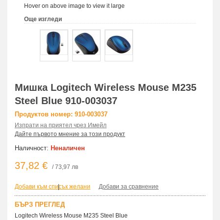
Hover on above image to view it large
Още изгледи
Мишка Logitech Wireless Mouse M235
Steel Blue 910-003037
Продуктов номер: 910-003037
Изпрати на приятел чрез Имейл
Дайте първото мнение за този продукт
Наличност:
Неналичен
37,82 €
/ 73,97 лв
Добави към списък желани
|
Добави за сравнение
БЪРЗ ПРЕГЛЕД
Logitech Wireless Mouse M235 Steel Blue