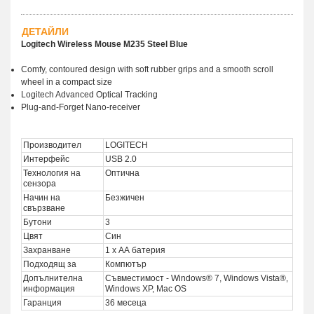
ДЕТАЙЛИ
Logitech Wireless Mouse M235 Steel Blue
Comfy, contoured design with soft rubber grips and a smooth scroll
wheel in a compact size
Logitech Advanced Optical Tracking
Plug-and-Forget Nano-receiver
Производител
LOGITECH
Интерфейс
USB 2.0
Технология на
Оптична
сензора
Начин на
Безжичен
свързване
Бутони
3
Цвят
Син
Захранване
1 х АА батерия
Подходящ за
Компютър
Допълнителна
Съвместимост - Windows® 7, Windows Vista®,
информация
Windows XP, Mac OS
Гаранция
36 месеца