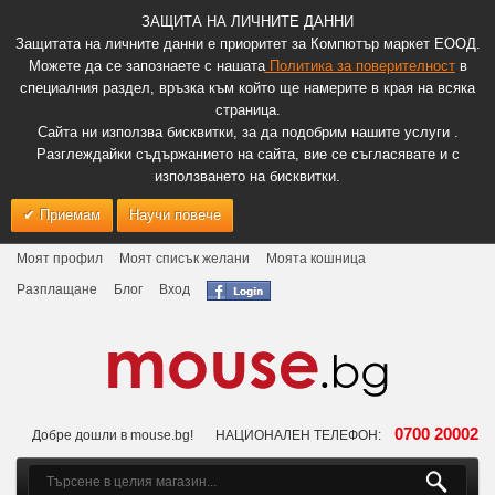
ЗАЩИТА НА ЛИЧНИТЕ ДАННИ
Защитата на личните данни е приоритет за Компютър маркет ЕООД.
Можете да се запознаете с нашата
Политика за поверителност
в
специалния раздел, връзка към който ще намерите в края на всяка
страница.
Сайта ни използва бисквитки, за да подобрим нашите услуги .
Разглеждайки съдържанието на сайта, вие се съгласявате и с
използването на бисквитки.
Приемам
Научи повече
Моят профил
Моят списък желани
Моята кошница
Разплащане
Блог
Вход
0700 20002
Добре дошли в mouse.bg!
НАЦИОНАЛЕН ТЕЛЕФОН: